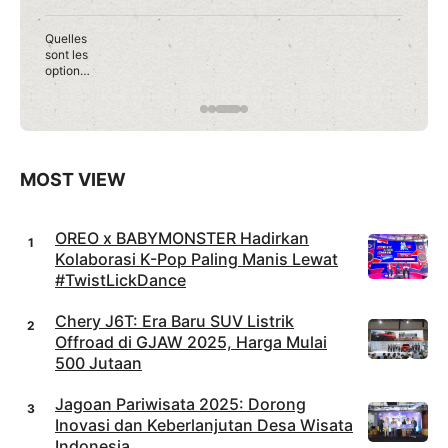
Quelles
sont les
options
de dépôt
sur
Pistolo
Casino ?
MOST VIEW
OREO x BABYMONSTER Hadirkan
Kolaborasi K-Pop Paling Manis Lewat
#TwistLickDance
Chery J6T: Era Baru SUV Listrik
Offroad di GJAW 2025, Harga Mulai
500 Jutaan
Jagoan Pariwisata 2025: Dorong
Inovasi dan Keberlanjutan Desa Wisata
Indonesia