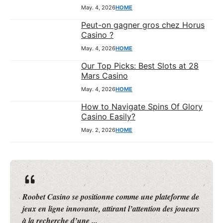
May. 4, 2026
HOME
Peut-on gagner gros chez Horus
Casino ?
May. 4, 2026
HOME
Our Top Picks: Best Slots at 28
Mars Casino
May. 4, 2026
HOME
How to Navigate Spins Of Glory
Casino Easily?
May. 2, 2026
HOME
travelounge.co – Cibis Park merayakan Hari Ulang
Tahun (HUT) ke-499 Jakarta melalui Gelaran Musik
Jakarta 2026 yang menghadirkan kolaborasi musik ...