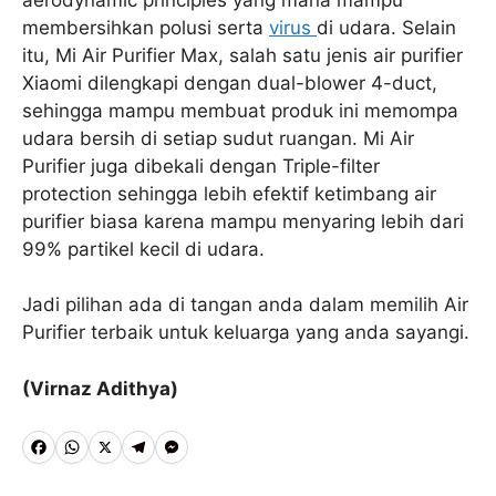
membersihkan polusi serta
virus
di udara. Selain
itu, Mi Air Purifier Max, salah satu jenis air purifier
Xiaomi dilengkapi dengan dual-blower 4-duct,
sehingga mampu membuat produk ini memompa
udara bersih di setiap sudut ruangan. Mi Air
Purifier juga dibekali dengan Triple-filter
protection sehingga lebih efektif ketimbang air
purifier biasa karena mampu menyaring lebih dari
99% partikel kecil di udara.
Jadi pilihan ada di tangan anda dalam memilih Air
Purifier terbaik untuk keluarga yang anda sayangi.
(Virnaz Adithya)
F
W
X
T
M
a
h
e
e