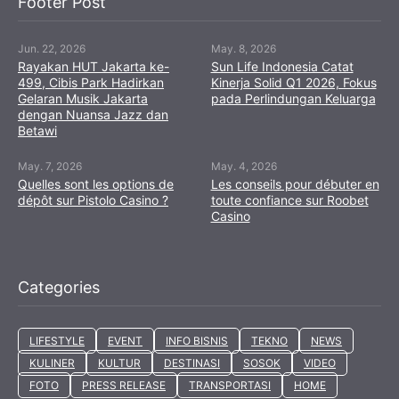
Footer Post
Jun. 22, 2026
May. 8, 2026
Rayakan HUT Jakarta ke-
Sun Life Indonesia Catat
499, Cibis Park Hadirkan
Kinerja Solid Q1 2026, Fokus
Gelaran Musik Jakarta
pada Perlindungan Keluarga
dengan Nuansa Jazz dan
Betawi
May. 7, 2026
May. 4, 2026
Quelles sont les options de
Les conseils pour débuter en
dépôt sur Pistolo Casino ?
toute confiance sur Roobet
Casino
Categories
LIFESTYLE
EVENT
INFO BISNIS
TEKNO
NEWS
KULINER
KULTUR
DESTINASI
SOSOK
VIDEO
FOTO
PRESS RELEASE
TRANSPORTASI
HOME