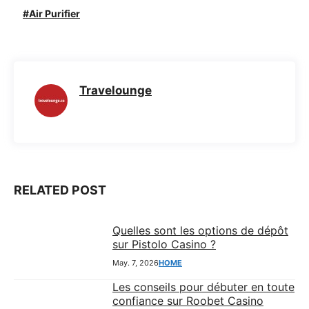
c
a
l
s
Air Purifier
e
t
e
s
b
s
g
e
o
A
r
n
Travelounge
o
p
a
g
k
p
m
e
r
RELATED POST
Quelles sont les options de dépôt
sur Pistolo Casino ?
May. 7, 2026
HOME
Les conseils pour débuter en toute
confiance sur Roobet Casino