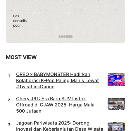
Rayakan HUT Jakarta ke-499, Cibis Park Hadirkan
Gelaran Musik Jakarta dengan Nuansa Jazz dan
Betawi
…
MOST VIEW
OREO x BABYMONSTER Hadirkan
Kolaborasi K-Pop Paling Manis Lewat
#TwistLickDance
Chery J6T: Era Baru SUV Listrik
Offroad di GJAW 2025, Harga Mulai
500 Jutaan
Jagoan Pariwisata 2025: Dorong
Inovasi dan Keberlanjutan Desa Wisata