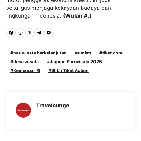
motor penggerak ekonomi kreatif. Ini juga
sekaligus menjaga kekayaan budaya dan
lingkungan Indonesia.
(Wulan A.)
F
W
X
T
M
a
h
e
e
c
a
l
s
pariwisata berkelanjutan
umkm
tiket.com
e
desa wisata
t
e
s
Jagoan Pariwisata 2025
Kemenpar RI
Blibli Tiket Action
b
s
g
e
o
A
r
n
o
p
a
g
k
p
m
e
Travelounge
r