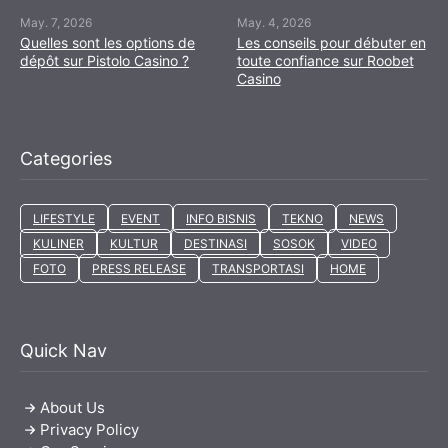
May. 7, 2026
May. 4, 2026
Quelles sont les options de
Les conseils pour débuter en
dépôt sur Pistolo Casino ?
toute confiance sur Roobet
Casino
Categories
LIFESTYLE
EVENT
INFO BISNIS
TEKNO
NEWS
KULINER
KULTUR
DESTINASI
SOSOK
VIDEO
FOTO
PRESS RELEASE
TRANSPORTASI
HOME
Quick Nav
About Us
Privacy Policy