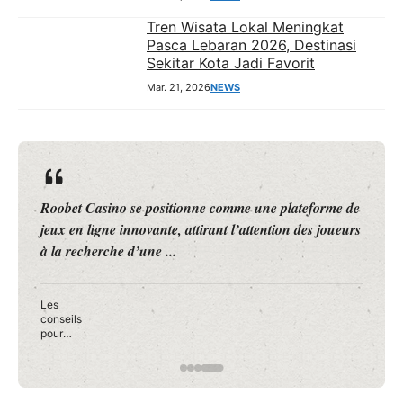
Tren Wisata Lokal Meningkat
Pasca Lebaran 2026, Destinasi
Sekitar Kota Jadi Favorit
Mar. 21, 2026
NEWS
Roobet Casino se positionne comme une plateforme de
jeux en ligne innovante, attirant l’attention des joueurs
à la recherche d’une ...
Les
conseils
pour
débuter
en toute
confianc
e sur