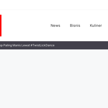
News
Bisnis
Kuliner
p Paling Manis Lewat #TwistLickDance