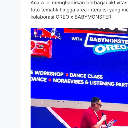
Acara ini menghadirkan berbagai aktivita
foto tematik hingga area interaksi yang
kolaborasi OREO x BABYMONSTER.