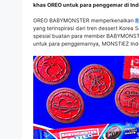
khas OREO untuk para penggemar di Ind
OREO BABYMONSTER memperkenalkan
R
yang terinspirasi dari tren dessert Korea 
spesial buatan para member BABYMONSTER
untuk para penggemarnya, MONSTIEZ Ind