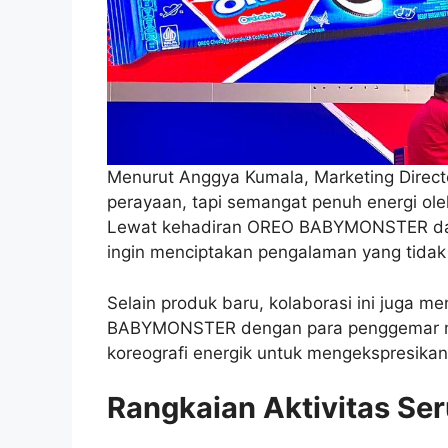
Menurut Anggya Kumala, Marketing Directo
perayaan, tapi semangat penuh energi oleh
Lewat kehadiran OREO BABYMONSTER dan e
ingin menciptakan pengalaman yang tidak h
Selain produk baru, kolaborasi ini juga 
BABYMONSTER dengan para penggemar m
koreografi energik untuk mengekspresikan
Rangkaian Aktivitas Se