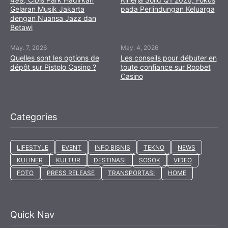
Gelaran Musik Jakarta
pada Perlindungan Keluarga
dengan Nuansa Jazz dan
Betawi
May. 7, 2026
May. 4, 2026
Quelles sont les options de
Les conseils pour débuter en
dépôt sur Pistolo Casino ?
toute confiance sur Roobet
Casino
Categories
LIFESTYLE
EVENT
INFO BISNIS
TEKNO
NEWS
KULINER
KULTUR
DESTINASI
SOSOK
VIDEO
FOTO
PRESS RELEASE
TRANSPORTASI
HOME
Quick Nav