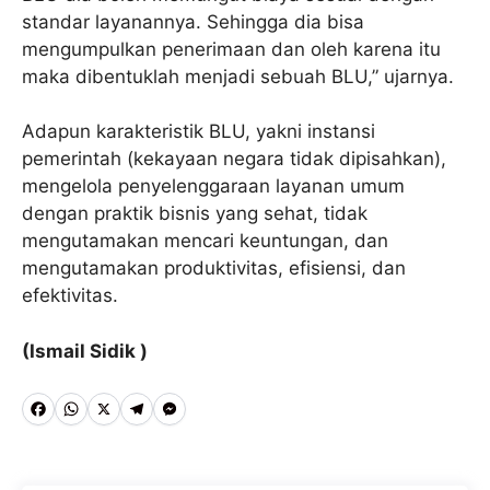
standar layanannya. Sehingga dia bisa
mengumpulkan penerimaan dan oleh karena itu
maka dibentuklah menjadi sebuah BLU,” ujarnya.
Adapun karakteristik BLU, yakni instansi
pemerintah (kekayaan negara tidak dipisahkan),
mengelola penyelenggaraan layanan umum
dengan praktik bisnis yang sehat, tidak
mengutamakan mencari keuntungan, dan
mengutamakan produktivitas, efisiensi, dan
efektivitas.
(Ismail Sidik )
F
W
X
T
M
a
h
e
e
c
a
l
s