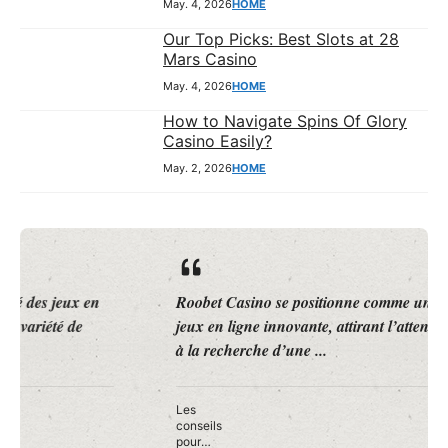
May. 4, 2026
HOME
Our Top Picks: Best Slots at 28
Mars Casino
May. 4, 2026
HOME
How to Navigate Spins Of Glory
Casino Easily?
May. 2, 2026
HOME
Roobet Casino se positionne comme une plateforme de
jeux en ligne innovante, attirant l’attention des joueurs
à la recherche d’une ...
Les
conseils
pour