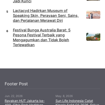
Jadi Kunci
Lactacyd Hadirkan Museum of
Speaking Skin, Perayaan Seni, Sains,
dan Perjalanan Merawat Diri
Festival Bunga Australia Barat: 5
Pesona Festival Terbaik yang
Mengagumkan dan Tidak Boleh
Terlewatkan
Footer Post
Jun. 22, 2026
May. 8, 2026
Rayakan HUT Jakarta ke-
Sun Life Indonesia Catat
499, Cibis Park Hadirkan
Kinerja Solid Q1 2026, Fokus