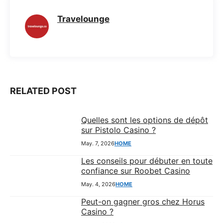
e
t
e
s
Travelounge
b
s
g
e
o
A
r
n
o
p
a
g
k
p
m
e
r
RELATED POST
Quelles sont les options de dépôt
sur Pistolo Casino ?
May. 7, 2026
HOME
Les conseils pour débuter en toute
confiance sur Roobet Casino
May. 4, 2026
HOME
Peut-on gagner gros chez Horus
Casino ?