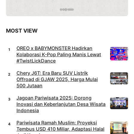
débuter
en toute
confianc
e sur
Roobet
Casino
MOST VIEW
OREO x BABYMONSTER Hadirkan
Kolaborasi K-Pop Paling Manis Lewat
#TwistLickDance
Chery J6T: Era Baru SUV Listrik
Offroad di GJAW 2025, Harga Mulai
500 Jutaan
Jagoan Pariwisata 2025: Dorong
Inovasi dan Keberlanjutan Desa Wisata
Indonesia
Pariwisata Ramah Muslim: Proyeksi
Tembus USD 410 Miliar, Adaptasi Halal