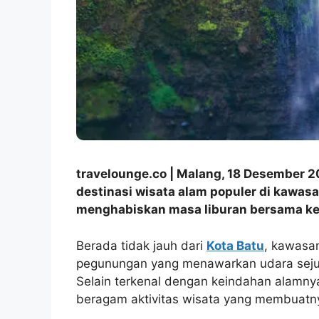
travelounge.co | Malang, 18 Desember 
destinasi wisata alam populer di kawas
menghabiskan masa liburan bersama ke
Berada tidak jauh dari
Kota Batu
, kawasan
pegunungan yang menawarkan udara sejuk
Selain terkenal dengan keindahan alamny
beragam aktivitas wisata yang membuatny