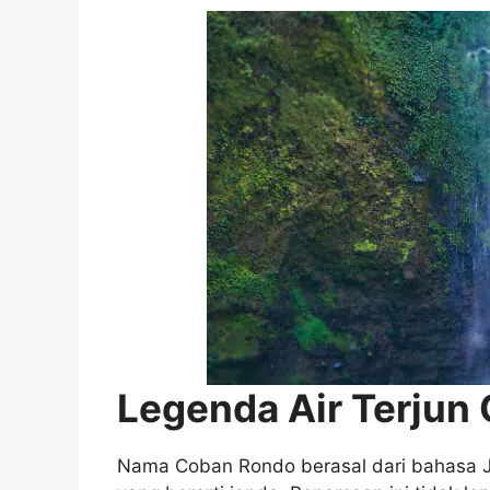
Legenda Air Terjun
Nama Coban Rondo berasal dari bahasa Jaw