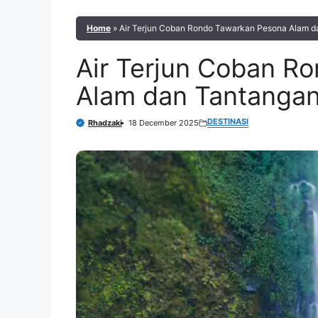
Home
»
Air Terjun Coban Rondo Tawarkan Pesona Alam d
Air Terjun Coban R
Alam dan Tantangan
Pistolo Casino se disti
marché des jeux en li
DESTINASI
Rhadzaki
18 December 2025
interface conviviale et
jeux ...
Quelles
sont les
options
de dépôt
sur
Pistolo
Casino ?