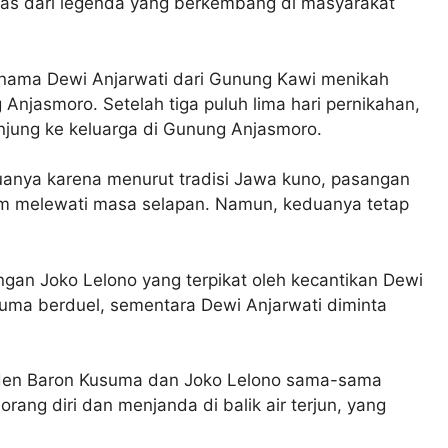
epas dari legenda yang berkembang di masyarakat
rnama Dewi Anjarwati dari Gunung Kawi menikah
njasmoro. Setelah tiga puluh lima hari pernikahan,
jung ke keluarga di Gunung Anjasmoro.
tuanya karena menurut tradisi Jawa kuno, pasangan
lum melewati masa selapan. Namun, keduanya tetap
gan Joko Lelono yang terpikat oleh kecantikan Dewi
uma berduel, sementara Dewi Anjarwati diminta
Raden Baron Kusuma dan Joko Lelono sama-sama
rang diri dan menjanda di balik air terjun, yang