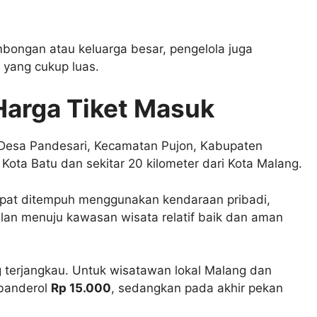
ongan atau keluarga besar, pengelola juga
yang cukup luas.
Harga Tiket Masuk
 Desa Pandesari, Kecamatan Pujon, Kabupaten
 Kota Batu dan sekitar 20 kilometer dari Kota Malang.
pat ditempuh menggunakan kendaraan pribadi,
lan menuju kawasan wisata relatif baik dan aman
 terjangkau. Untuk wisatawan lokal Malang dan
ibanderol
Rp 15.000
, sedangkan pada akhir pekan