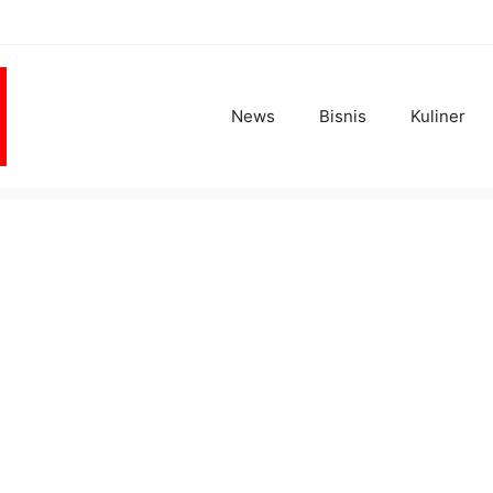
News
Bisnis
Kuliner