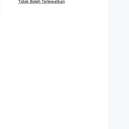
Tidak Boleh Terlewatkan