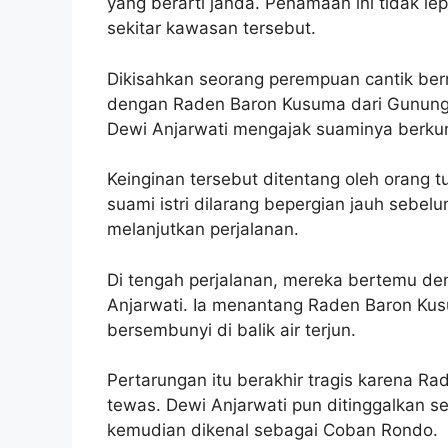
yang berarti janda. Penamaan ini tidak l
sekitar kawasan tersebut.
Dikisahkan seorang perempuan cantik be
dengan Raden Baron Kusuma dari Gunung A
Dewi Anjarwati mengajak suaminya berkun
Keinginan tersebut ditentang oleh orang 
suami istri dilarang bepergian jauh sebe
melanjutkan perjalanan.
Di tengah perjalanan, mereka bertemu den
Anjarwati. Ia menantang Raden Baron Kus
bersembunyi di balik air terjun.
Pertarungan itu berakhir tragis karena 
tewas. Dewi Anjarwati pun ditinggalkan seo
kemudian dikenal sebagai Coban Rondo.