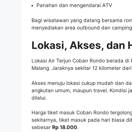
Panahan dan mengendarai ATV
Bagi wisatawan yang datang bersama romb
menyediakan area outbound dan camping 
Lokasi, Akses, dan 
Lokasi Air Terjun Coban Rondo berada di
Malang. Jaraknya sekitar 12 kilometer dari
Akses menuju lokasi cukup mudah dan da
angkutan umum, maupun travel. Kondisi ja
dilalui.
Harga tiket masuk Coban Rondo tergolong
sekitarnya, tiket masuk pada hari biasa d
sebesar
Rp 18.000
.