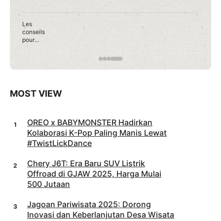
Les
conseils
pour
débuter
en toute
confianc
e sur
Roobet
Casino
MOST VIEW
OREO x BABYMONSTER Hadirkan
Kolaborasi K-Pop Paling Manis Lewat
#TwistLickDance
Chery J6T: Era Baru SUV Listrik
Offroad di GJAW 2025, Harga Mulai
500 Jutaan
Jagoan Pariwisata 2025: Dorong
Inovasi dan Keberlanjutan Desa Wisata