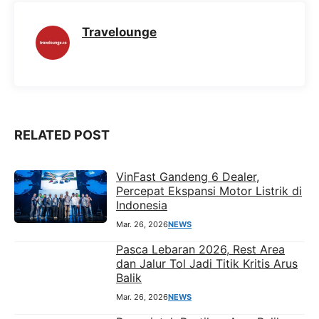
b
s
g
e
o
A
r
n
Travelounge
o
p
a
g
k
p
m
e
r
RELATED POST
VinFast Gandeng 6 Dealer,
Percepat Ekspansi Motor Listrik di
Indonesia
Mar. 26, 2026
NEWS
Pasca Lebaran 2026, Rest Area
dan Jalur Tol Jadi Titik Kritis Arus
Balik
Mar. 26, 2026
NEWS