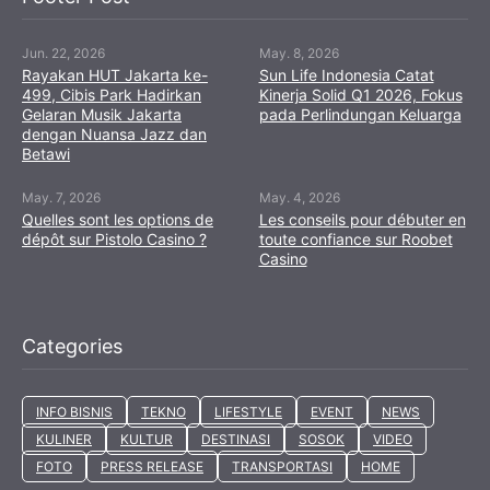
Jun. 22, 2026
May. 8, 2026
Rayakan HUT Jakarta ke-
Sun Life Indonesia Catat
499, Cibis Park Hadirkan
Kinerja Solid Q1 2026, Fokus
Gelaran Musik Jakarta
pada Perlindungan Keluarga
dengan Nuansa Jazz dan
Betawi
May. 7, 2026
May. 4, 2026
Quelles sont les options de
Les conseils pour débuter en
dépôt sur Pistolo Casino ?
toute confiance sur Roobet
Casino
Categories
INFO BISNIS
TEKNO
LIFESTYLE
EVENT
NEWS
KULINER
KULTUR
DESTINASI
SOSOK
VIDEO
FOTO
PRESS RELEASE
TRANSPORTASI
HOME