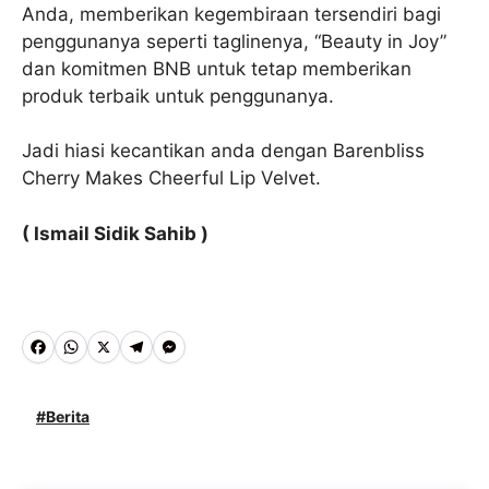
Anda, memberikan kegembiraan tersendiri bagi
penggunanya seperti taglinenya, “Beauty in Joy”
dan komitmen BNB untuk tetap memberikan
produk terbaik untuk penggunanya.
Jadi hiasi kecantikan anda dengan Barenbliss
Cherry Makes Cheerful Lip Velvet.
( Ismail Sidik Sahib )
F
W
X
T
M
a
h
e
e
c
a
l
s
Berita
e
t
e
s