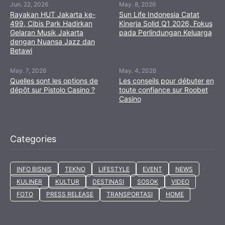
Jun. 22, 2026
May. 8, 2026
Rayakan HUT Jakarta ke-
Sun Life Indonesia Catat
499, Cibis Park Hadirkan
Kinerja Solid Q1 2026, Fokus
Gelaran Musik Jakarta
pada Perlindungan Keluarga
dengan Nuansa Jazz dan
Betawi
May. 7, 2026
May. 4, 2026
Quelles sont les options de
Les conseils pour débuter en
dépôt sur Pistolo Casino ?
toute confiance sur Roobet
Casino
Categories
INFO BISNIS
TEKNO
LIFESTYLE
EVENT
NEWS
KULINER
KULTUR
DESTINASI
SOSOK
VIDEO
FOTO
PRESS RELEASE
TRANSPORTASI
HOME