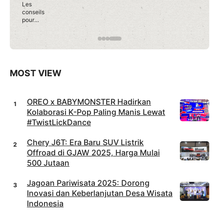
Les
conseils
pour
débuter
en toute
confianc
e sur
Roobet
Casino
MOST VIEW
OREO x BABYMONSTER Hadirkan
Kolaborasi K-Pop Paling Manis Lewat
#TwistLickDance
Chery J6T: Era Baru SUV Listrik
Offroad di GJAW 2025, Harga Mulai
500 Jutaan
Jagoan Pariwisata 2025: Dorong
Inovasi dan Keberlanjutan Desa Wisata
Indonesia