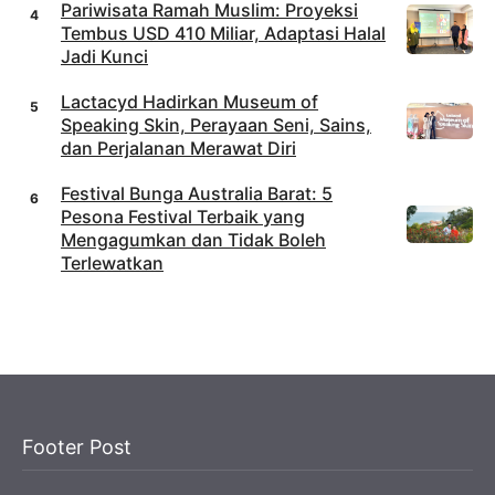
Pariwisata Ramah Muslim: Proyeksi
Tembus USD 410 Miliar, Adaptasi Halal
Jadi Kunci
Lactacyd Hadirkan Museum of
Speaking Skin, Perayaan Seni, Sains,
dan Perjalanan Merawat Diri
Festival Bunga Australia Barat: 5
Pesona Festival Terbaik yang
Mengagumkan dan Tidak Boleh
Terlewatkan
Footer Post