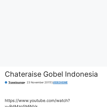
Chateraise Gobel Indonesia
VIDEO
HOME
Travelounge
23 November 2017
https://www.youtube.com/watch?
v=RdMzpSMjNVs