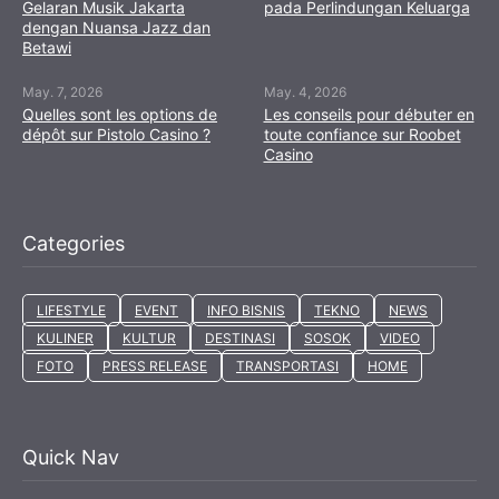
Gelaran Musik Jakarta
pada Perlindungan Keluarga
dengan Nuansa Jazz dan
Betawi
May. 7, 2026
May. 4, 2026
Quelles sont les options de
Les conseils pour débuter en
dépôt sur Pistolo Casino ?
toute confiance sur Roobet
Casino
Categories
LIFESTYLE
EVENT
INFO BISNIS
TEKNO
NEWS
KULINER
KULTUR
DESTINASI
SOSOK
VIDEO
FOTO
PRESS RELEASE
TRANSPORTASI
HOME
Quick Nav