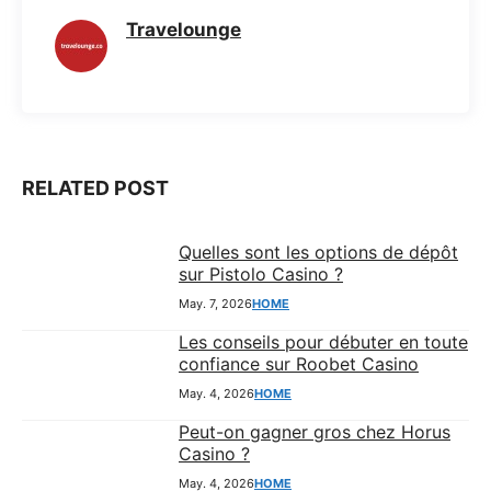
e
t
e
s
Travelounge
b
s
g
e
o
A
r
n
o
p
a
g
k
p
m
e
r
RELATED POST
Quelles sont les options de dépôt
sur Pistolo Casino ?
May. 7, 2026
HOME
Les conseils pour débuter en toute
confiance sur Roobet Casino
May. 4, 2026
HOME
Peut-on gagner gros chez Horus
Casino ?
May. 4, 2026
HOME