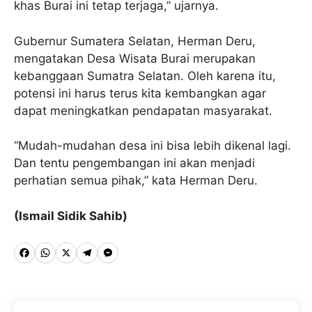
khas Burai ini tetap terjaga,” ujarnya.
Gubernur Sumatera Selatan, Herman Deru,
mengatakan Desa Wisata Burai merupakan
kebanggaan Sumatra Selatan. Oleh karena itu,
potensi ini harus terus kita kembangkan agar
dapat meningkatkan pendapatan masyarakat.
“Mudah-mudahan desa ini bisa lebih dikenal lagi.
Dan tentu pengembangan ini akan menjadi
perhatian semua pihak,” kata Herman Deru.
(Ismail Sidik Sahib)
F
W
X
T
M
a
h
e
e
c
a
l
s