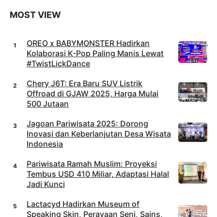
Roobet
Casino
MOST VIEW
OREO x BABYMONSTER Hadirkan
Kolaborasi K-Pop Paling Manis Lewat
#TwistLickDance
Chery J6T: Era Baru SUV Listrik
Offroad di GJAW 2025, Harga Mulai
500 Jutaan
Jagoan Pariwisata 2025: Dorong
Inovasi dan Keberlanjutan Desa Wisata
Indonesia
Pariwisata Ramah Muslim: Proyeksi
Tembus USD 410 Miliar, Adaptasi Halal
Jadi Kunci
Lactacyd Hadirkan Museum of
Speaking Skin, Perayaan Seni, Sains,