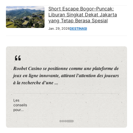
Short Escape Bogor–Puncak:
Liburan Singkat Dekat Jakarta
yang Tetap Berasa Spesial
Jan. 29, 2026
DESTINASI
Roobet Casino se positionne comme une plateforme de
jeux en ligne innovante, attirant l’attention des joueurs
à la recherche d’une ...
Les
conseils
pour
débuter
en toute
confianc
e sur