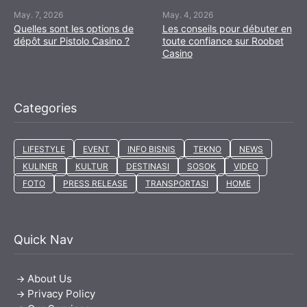
May. 7, 2026
May. 4, 2026
Quelles sont les options de
Les conseils pour débuter en
dépôt sur Pistolo Casino ?
toute confiance sur Roobet
Casino
Categories
LIFESTYLE
EVENT
INFO BISNIS
TEKNO
NEWS
KULINER
KULTUR
DESTINASI
SOSOK
VIDEO
FOTO
PRESS RELEASE
TRANSPORTASI
HOME
Quick Nav
About Us
Privacy Policy