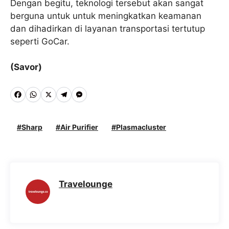
Dengan begitu, teknologi tersebut akan sangat
berguna untuk untuk meningkatkan keamanan
dan dihadirkan di layanan transportasi tertutup
seperti GoCar.
(Savor)
F
W
X
T
M
a
h
e
e
c
a
l
s
Sharp
Air Purifier
Plasmacluster
e
t
e
s
b
s
g
e
o
A
r
n
Travelounge
o
p
a
g
k
p
m
e
r