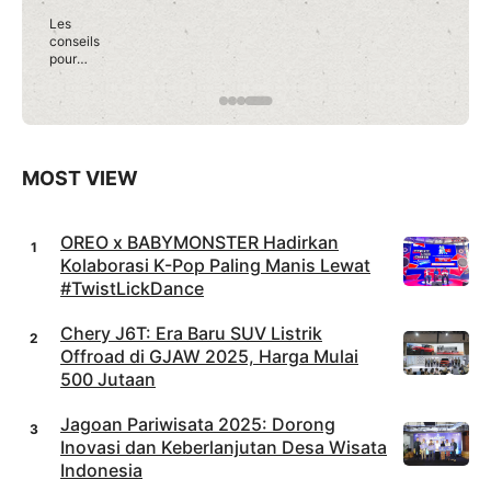
Les
conseils
pour
débuter
en toute
confianc
e sur
Roobet
Casino
MOST VIEW
OREO x BABYMONSTER Hadirkan
Kolaborasi K-Pop Paling Manis Lewat
#TwistLickDance
Chery J6T: Era Baru SUV Listrik
Offroad di GJAW 2025, Harga Mulai
500 Jutaan
Jagoan Pariwisata 2025: Dorong
Inovasi dan Keberlanjutan Desa Wisata
Indonesia