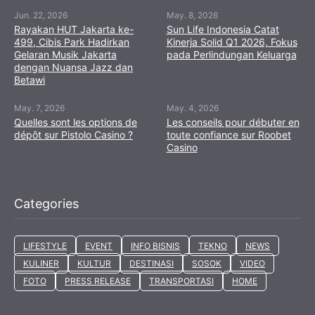
Jun. 22, 2026
May. 8, 2026
Rayakan HUT Jakarta ke-
Sun Life Indonesia Catat
499, Cibis Park Hadirkan
Kinerja Solid Q1 2026, Fokus
Gelaran Musik Jakarta
pada Perlindungan Keluarga
dengan Nuansa Jazz dan
Betawi
May. 7, 2026
May. 4, 2026
Quelles sont les options de
Les conseils pour débuter en
dépôt sur Pistolo Casino ?
toute confiance sur Roobet
Casino
Categories
LIFESTYLE
EVENT
INFO BISNIS
TEKNO
NEWS
KULINER
KULTUR
DESTINASI
SOSOK
VIDEO
FOTO
PRESS RELEASE
TRANSPORTASI
HOME