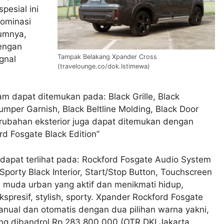
pesial ini
dominasi
lumnya,
dengan
Tampak Belakang Xpander Cross
gnal
(travelounge.co/dok.Istimewa)
am dapat ditemukan pada: Black Grille, Black
mper Garnish, Black Beltline Molding, Black Door
perubahan eksterior juga dapat ditemukan dengan
d Fosgate Black Edition”
dapat terlihat pada: Rockford Fosgate Audio System
Sporty Black Interior, Start/Stop Button, Touchscreen
muda urban yang aktif dan menikmati hidup,
spresif, stylish, sporty. Xpander Rockford Fosgate
manual dan otomatis dengan dua pilihan warna yakni,
ang dibandrol Rp 283.800.000 (OTR DKI Jakarta,