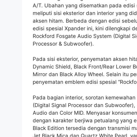
A/T. Ubahan yang disematkan pada edisi s
meliputi sisi eksterior dan interior yang di
aksen hitam. Berbeda dengan edisi sebe
edisi spesial Xpander ini, kini dilengkapi 
Rockford Fosgate Audio System (Digital Si
Processor & Subwoofer).
Pada sisi eksterior, penyematan aksen hit
Dynamic Shield, Black Front/Rear Lower Bu
Mirror dan Black Alloy Wheel. Selain itu 
penyematan emblem edisi spesial “Rockfor
Pada bagian interior, sorotan kemewahan 
(Digital Signal Processor dan Subwoofer), 
Audio dan Color MID. Menyasar konsumen 
dengan karakter berjiwa petualang yang ek
Black Edition tersedia dengan transmisi 
Jet Black Mica dan Quartz White Pearl, y