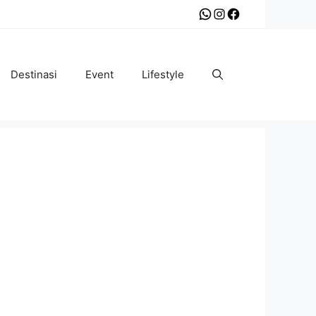
WhatsApp
Instagram
Facebook
Destinasi
Event
Lifestyle