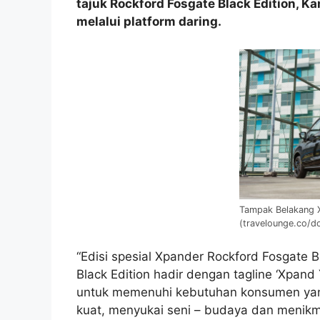
tajuk Rockford Fosgate Black Edition, Ka
melalui platform daring.
Tampak Belakang 
(travelounge.co/d
“Edisi spesial Xpander Rockford Fosgate 
Black Edition hadir dengan tagline ‘Xpand
untuk memenuhi kebutuhan konsumen yang
kuat, menyukai seni – budaya dan menik