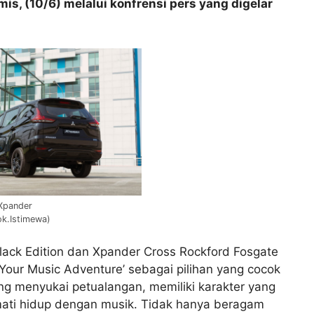
mis, (10/6) melalui konfrensi pers yang digelar
Xpander
ok.Istimewa)
Black Edition dan Xpander Cross Rockford Fosgate
 Your Music Adventure’ sebagai pilihan yang cocok
 menyukai petualangan, memiliki karakter yang
mati hidup dengan musik. Tidak hanya beragam