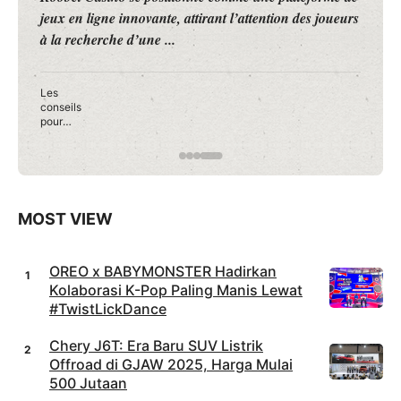
jeux en ligne innovante, attirant l’attention des joueurs
à la recherche d’une ...
Les
conseils
pour
débuter
en toute
confianc
e sur
Roobet
Casino
MOST VIEW
OREO x BABYMONSTER Hadirkan
Kolaborasi K-Pop Paling Manis Lewat
#TwistLickDance
Chery J6T: Era Baru SUV Listrik
Offroad di GJAW 2025, Harga Mulai
500 Jutaan