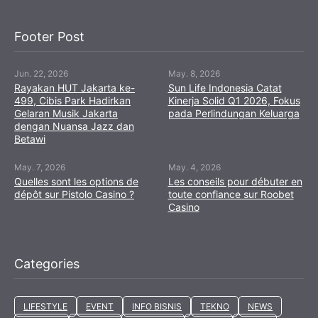
Footer Post
Jun. 22, 2026
May. 8, 2026
Rayakan HUT Jakarta ke-
Sun Life Indonesia Catat
499, Cibis Park Hadirkan
Kinerja Solid Q1 2026, Fokus
Gelaran Musik Jakarta
pada Perlindungan Keluarga
dengan Nuansa Jazz dan
Betawi
May. 7, 2026
May. 4, 2026
Quelles sont les options de
Les conseils pour débuter en
dépôt sur Pistolo Casino ?
toute confiance sur Roobet
Casino
Categories
LIFESTYLE
EVENT
INFO BISNIS
TEKNO
NEWS