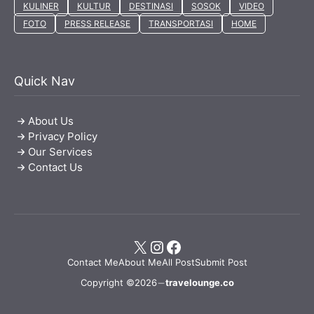
KULINER
KULTUR
DESTINASI
SOSOK
VIDEO
FOTO
PRESS RELEASE
TRANSPORTASI
HOME
Quick Nav
About Us
Privacy Policy
Our Services
Contact Us
X
Instagram
Facebook
Contact Me
About Me
All Post
Submit Post
Copyright ©2026
travelounge.co