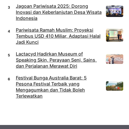
Jagoan Pariwisata 2025: Dorong
Inovasi dan Keberlanjutan Desa Wisata
Indonesia
Pariwisata Ramah Muslim: Proyeksi
Tembus USD 410 Miliar, Adaptasi Halal
Jadi Kunci
Lactacyd Hadirkan Museum of
Speaking Skin, Perayaan Seni, Sains,
dan Perjalanan Merawat Diri
Festival Bunga Australia Barat: 5
Pesona Festival Terbaik yang
Mengagumkan dan Tidak Boleh
Terlewatkan