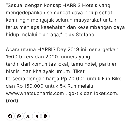
“Sesuai dengan konsep HARRIS Hotels yang
mengedepankan semangat gaya hidup sehat,
kami ingin mengajak seluruh masyarakat untuk
terus menjaga kesehatan dan keseimbangan gaya
hidup melalui olahraga,” jelas Stefano.
Acara utama HARRIS Day 2019 ini menargetkan
1500 bikers dan 2000 runners yang
terdiri dari komunitas lokal, tamu hotel, partner
bisnis, dan khalayak umum. Tiket
tersedia dengan harga Rp 70.000 untuk Fun Bike
dan Rp 150.000 untuk 5K Run melalui
www.whatsupharris.com , go-tix dan loket.com.
(red)
F
W
X
T
M
a
h
e
e