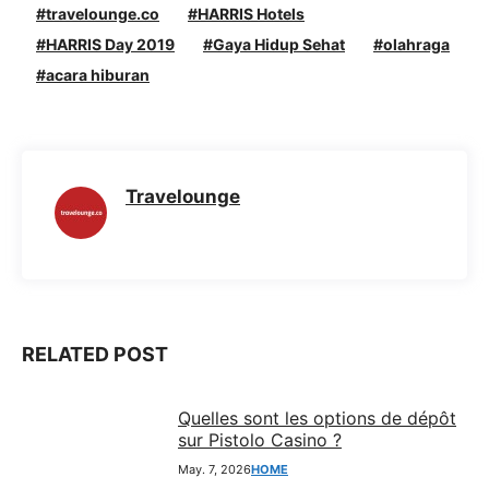
c
a
l
s
travelounge.co
HARRIS Hotels
e
HARRIS Day 2019
t
e
s
Gaya Hidup Sehat
olahraga
acara hiburan
b
s
g
e
o
A
r
n
o
p
a
g
k
p
m
e
Travelounge
r
RELATED POST
Quelles sont les options de dépôt
sur Pistolo Casino ?
May. 7, 2026
HOME