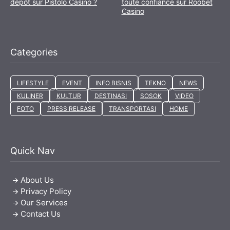
dépôt sur Pistolo Casino ?
toute confiance sur Roobet
Casino
Categories
LIFESTYLE
EVENT
INFO BISNIS
TEKNO
NEWS
KULINER
KULTUR
DESTINASI
SOSOK
VIDEO
FOTO
PRESS RELEASE
TRANSPORTASI
HOME
Quick Nav
About Us
Privacy Policy
Our Services
Contact Us