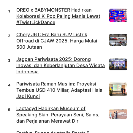
OREO x BABYMONSTER Hadirkan
Kolaborasi K-Pop Paling Manis Lewat
#TwistLickDance
Chery J6T: Era Baru SUV Listrik
Offroad di GJAW 2025, Harga Mulai
500 Jutaan
Jagoan Pariwisata 2025: Dorong
Inovasi dan Keberlanjutan Desa Wisata
Indonesia
Pariwisata Ramah Muslim: Proyeksi
Tembus USD 410 Miliar, Adaptasi Halal
Jadi Kunci
Lactacyd Hadirkan Museum of
Speaking Skin, Perayaan Seni, Sains,
dan Perjalanan Merawat Diri