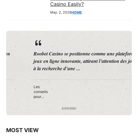
Casino Easily?
May. 2, 2026
HOME
Roobet Casino se positionne comme une plateforme de
jeux en ligne innovante, attirant l’attention des joueurs
à la recherche d’une ...
Les
conseils
pour
débuter
en toute
confianc
e sur
Roobet
Casino
MOST VIEW