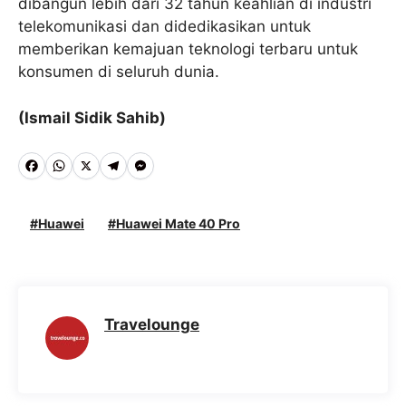
dibangun lebih dari 32 tahun keahlian di industri
telekomunikasi dan didedikasikan untuk
memberikan kemajuan teknologi terbaru untuk
konsumen di seluruh dunia.
(Ismail Sidik Sahib)
F
W
X
T
M
a
h
e
e
c
a
l
s
Huawei
Huawei Mate 40 Pro
e
t
e
s
b
s
g
e
o
A
r
n
Travelounge
o
p
a
g
k
p
m
e
r