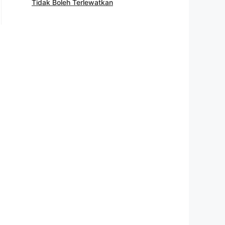
Tidak Boleh Terlewatkan