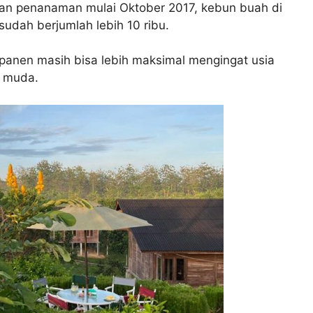
ngan penanaman mulai Oktober 2017, kebun buah di
udah berjumlah lebih 10 ribu.
panen masih bisa lebih maksimal mengingat usia
 muda.