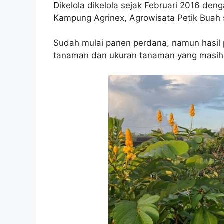
Dikelola dikelola sejak Februari 2016 de
Kampung Agrinex, Agrowisata Petik Buah s
Sudah mulai panen perdana, namun hasil 
tanaman dan ukuran tanaman yang masih