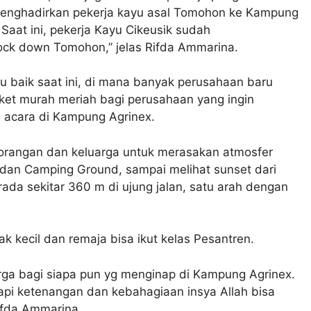
enghadirkan pekerja kayu asal Tomohon ke Kampung
Saat ini, pekerja Kayu Cikeusik sudah
k down Tomohon,” jelas Rifda Ammarina.
alu baik saat ini, di mana banyak perusahaan baru
et murah meriah bagi perusahaan yang ingin
a acara di Kampung Agrinex.
orangan dan keluarga untuk merasakan atmosfer
lla dan Camping Ground, sampai melihat sunset dari
ada sekitar 360 m di ujung jalan, satu arah dengan
kecil dan remaja bisa ikut kelas Pesantren.
rga bagi siapa pun yg menginap di Kampung Agrinex.
api ketenangan dan kebahagiaan insya Allah bisa
ifda Ammarina.