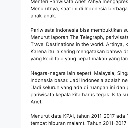
Menteri Pariwisata Arief Yahya mengapres
Menurutnya, saat ini di Indonesia berbag
anak-anak.
Pariwisata Indonesia bisa membuktikan su
Menurut laporan The Telegraph, pariwisa
Travel Destinations in the world. Artinya
Karena itu ia sering mengatakan bahwa d
yang kecil tapi yang cepat makan yang la
Negara-negara lain seperti Malaysia, Sing
Indonesia besar. Jadi Indonesia adalah n
“Jadi seluruh yang ada di ruangan ini dan 
pariwisata kepala kita harus tegak. Kita 
Arief.
Menurut data KPAI, tahun 2011-2017 ada 17
tempat hiburan malam). Tahun 2011-2017 