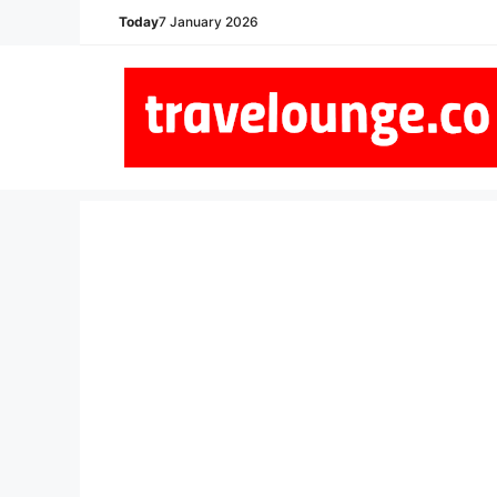
Skip
Today
7 January 2026
to
content