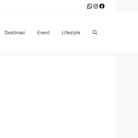
WhatsApp
Instagram
Facebook
Destinasi
Event
Lifestyle