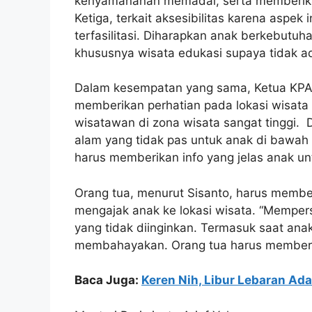
kenyamananan memadai, serta memberika
Ketiga, terkait aksesibilitas karena aspek
terfasilitasi. Diharapkan anak berkebutuh
khususnya wisata edukasi supaya tidak ad
Dalam kesempatan yang sama, Ketua KPAI
memberikan perhatian pada lokasi wisata 
wisatawan di zona wisata sangat tinggi. 
alam yang tidak pas untuk anak di bawah 
harus memberikan info yang jelas anak un
Orang tua, menurut Sisanto, harus membe
mengajak anak ke lokasi wisata. “Memper
yang tidak diinginkan. Termasuk saat anak
membahayakan. Orang tua harus memberi
Baca Juga:
Keren Nih, Libur Lebaran Ada