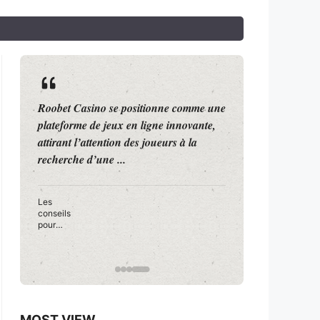
travelounge.co – Cibis Park merayakan
traveloung
Hari Ulang Tahun (HUT) ke-499
Sun Life 
Jakarta melalui Gelaran Musik Jakarta
perjalanan
2026 yang menghadirkan kolaborasi
dengan pen
musik ...
Rayakan HUT Jakarta ke-499,
Cibis Park Hadirkan Gelaran Musik
Jakarta dengan Nuansa Jazz dan
Betawi
MOST VIEW