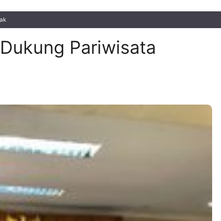
nak
Dukung Pariwisata
ngue sur le
Roobet Casino se positionne comme une
gne par une
plateforme de jeux en ligne innovante,
 une variété de
attirant l’attention des joueurs à la
recherche d’une ...
Les
conseils
pour
débuter
en toute
confianc
e sur
Roobet
Casino