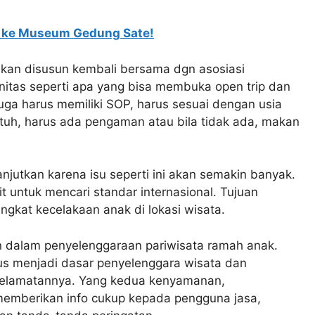
r ke Museum Gedung Sate!
 akan disusun kembali bersama dgn asosiasi
nitas seperti apa yang bisa membuka open trip dan
ga harus memiliki SOP, harus sesuai dengan usia
tuh, harus ada pengaman atau bila tidak ada, makan
lanjutkan karena isu seperti ini akan semakin banyak.
 untuk mencari standar internasional. Tujuan
ngkat kecelakaan anak di lokasi wisata.
n dalam penyelenggaraan pariwisata ramah anak.
s menjadi dasar penyelenggara wisata dan
eselamatannya. Yang kedua kenyamanan,
memberikan info cukup kepada pengguna jasa,