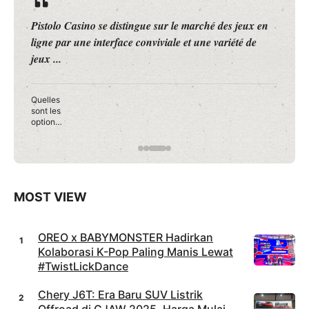
Roobet Casino se positionne comme une plateforme de
jeux en ligne innovante, attirant l’attention des joueurs
à la recherche d’une ...
Les
conseils
pour
débuter
en toute
confianc
e sur
…
Roobet
Casino
MOST VIEW
OREO x BABYMONSTER Hadirkan
Kolaborasi K-Pop Paling Manis Lewat
#TwistLickDance
Chery J6T: Era Baru SUV Listrik