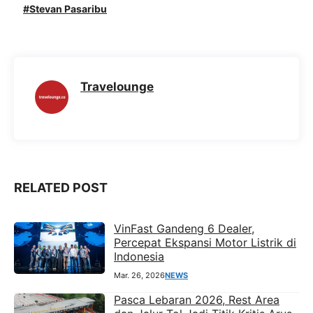
c
a
l
s
Stevan Pasaribu
e
t
e
s
b
s
g
e
o
A
r
n
Travelounge
o
p
a
g
k
p
m
e
r
RELATED POST
VinFast Gandeng 6 Dealer,
Percepat Ekspansi Motor Listrik di
Indonesia
Mar. 26, 2026
NEWS
Pasca Lebaran 2026, Rest Area