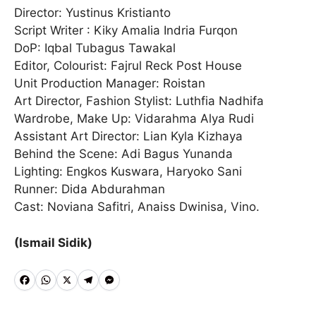
Director: Yustinus Kristianto
Script Writer : Kiky Amalia Indria Furqon
DoP: Iqbal Tubagus Tawakal
Editor, Colourist: Fajrul Reck Post House
Unit Production Manager: Roistan
Art Director, Fashion Stylist: Luthfia Nadhifa
Wardrobe, Make Up: Vidarahma Alya Rudi
Assistant Art Director: Lian Kyla Kizhaya
Behind the Scene: Adi Bagus Yunanda
Lighting: Engkos Kuswara, Haryoko Sani
Runner: Dida Abdurahman
Cast: Noviana Safitri, Anaiss Dwinisa, Vino.
(Ismail Sidik)
F
W
X
T
M
a
h
e
e