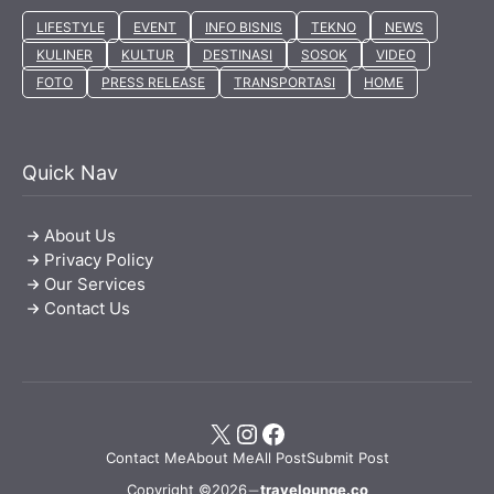
LIFESTYLE
EVENT
INFO BISNIS
TEKNO
NEWS
KULINER
KULTUR
DESTINASI
SOSOK
VIDEO
FOTO
PRESS RELEASE
TRANSPORTASI
HOME
Quick Nav
About Us
Privacy Policy
Our Services
Contact Us
X
Instagram
Facebook
Contact Me
About Me
All Post
Submit Post
Copyright ©2026
travelounge.co