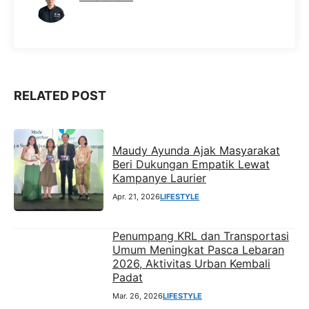
o
p
a
g
k
p
m
e
r
RELATED POST
Maudy Ayunda Ajak Masyarakat
Beri Dukungan Empatik Lewat
Kampanye Laurier
Apr. 21, 2026
LIFESTYLE
Penumpang KRL dan Transportasi
Umum Meningkat Pasca Lebaran
2026, Aktivitas Urban Kembali
Padat
Mar. 26, 2026
LIFESTYLE