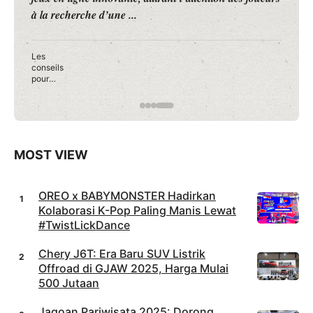
Jakarta 2026 yang menghadirkan kolaborasi musik 
Rayakan HUT Jakarta ke-499, Cibis Park Hadir
Gelaran Musik Jakarta dengan Nuansa Jazz dan
Betawi
MOST VIEW
OREO x BABYMONSTER Hadirkan
Kolaborasi K-Pop Paling Manis Lewat
#TwistLickDance
Chery J6T: Era Baru SUV Listrik
Offroad di GJAW 2025, Harga Mulai
500 Jutaan
Jagoan Pariwisata 2025: Dorong