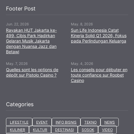
Footer Post
Jun. 22, 2026
May. 8, 2026
Rayakan HUT Jakarta ke-
Sun Life Indonesia Catat
499, Cibis Park Hadirkan
Kinerja Solid Q1 2026, Fokus
Gelaran Musik Jakarta
pada Perlindungan Keluarga
dengan Nuansa Jazz dan
Betawi
May. 7, 2026
May. 4, 2026
Quelles sont les options de
Les conseils pour débuter en
dépôt sur Pistolo Casino ?
toute confiance sur Roobet
Casino
Categories
LIFESTYLE
EVENT
INFO BISNIS
TEKNO
NEWS
KULINER
KULTUR
DESTINASI
SOSOK
VIDEO