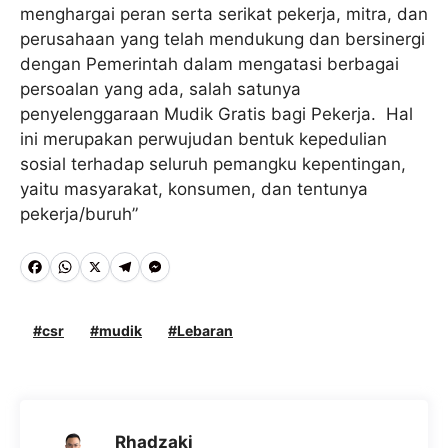
menghargai peran serta serikat pekerja, mitra, dan
perusahaan yang telah mendukung dan bersinergi
dengan Pemerintah dalam mengatasi berbagai
persoalan yang ada, salah satunya
penyelenggaraan Mudik Gratis bagi Pekerja. Hal
ini merupakan perwujudan bentuk kepedulian
sosial terhadap seluruh pemangku kepentingan,
yaitu masyarakat, konsumen, dan tentunya
pekerja/buruh”
F
W
X
T
M
a
h
e
e
c
a
l
s
csr
mudik
Lebaran
e
t
e
s
b
s
g
e
o
A
r
n
Rhadzaki