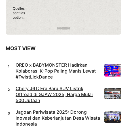
Les
conseils
pour
débuter
en toute
confianc
e sur
Roobet
Casino
MOST VIEW
OREO x BABYMONSTER Hadirkan
Kolaborasi K-Pop Paling Manis Lewat
#TwistLickDance
Chery J6T: Era Baru SUV Listrik
Offroad di GJAW 2025, Harga Mulai
500 Jutaan
Jagoan Pariwisata 2025: Dorong
Inovasi dan Keberlanjutan Desa Wisata
Indonesia