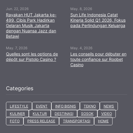
Jun. 22, 2026
May. 8, 2026
Rayakan HUT Jakarta ke-
Sun Life Indonesia Catat
499, Cibis Park Hadirkan
Kinerja Solid Q1 2026, Fokus
Gelaran Musik Jakarta
pada Perlindungan Keluarga
dengan Nuansa Jazz dan
Betawi
May. 7, 2026
May. 4, 2026
Quelles sont les options de
Les conseils pour débuter en
dépôt sur Pistolo Casino ?
toute confiance sur Roobet
Casino
Categories
LIFESTYLE
EVENT
INFO BISNIS
TEKNO
NEWS
KULINER
KULTUR
DESTINASI
SOSOK
VIDEO
FOTO
PRESS RELEASE
TRANSPORTASI
HOME