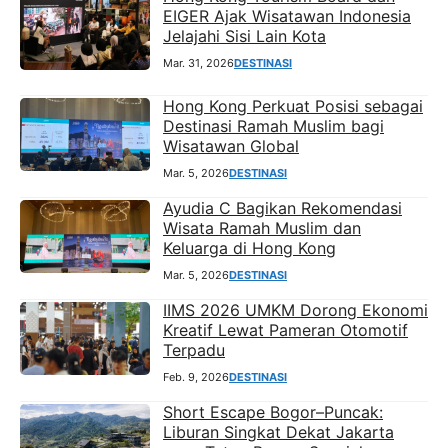
EIGER Ajak Wisatawan Indonesia
Jelajahi Sisi Lain Kota
Mar. 31, 2026
DESTINASI
Hong Kong Perkuat Posisi sebagai
Destinasi Ramah Muslim bagi
Wisatawan Global
Mar. 5, 2026
DESTINASI
Ayudia C Bagikan Rekomendasi
Wisata Ramah Muslim dan
Keluarga di Hong Kong
Mar. 5, 2026
DESTINASI
IIMS 2026 UMKM Dorong Ekonomi
Kreatif Lewat Pameran Otomotif
Terpadu
Feb. 9, 2026
DESTINASI
Short Escape Bogor–Puncak:
Liburan Singkat Dekat Jakarta