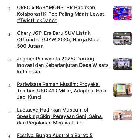
OREO x BABYMONSTER Hadirkan
Kolaborasi K-Pop Paling Manis Lewat
#TwistLickDance
Chery J6T: Era Baru SUV Listrik
Offroad di GJAW 2025, Harga Mulai
500 Jutaan
Jagoan Pariwisata 2025: Dorong
Inovasi dan Keberlanjutan Desa Wisata
Indonesia
Pariwisata Ramah Muslim: Proyeksi
Tembus USD 410 Miliar, Adaptasi Halal
Jadi Kunci
Lactacyd Hadirkan Museum of
Speaking Skin, Perayaan Seni, Sains,
dan Perjalanan Merawat Diri
Festival Bunga Australia Barat: 5