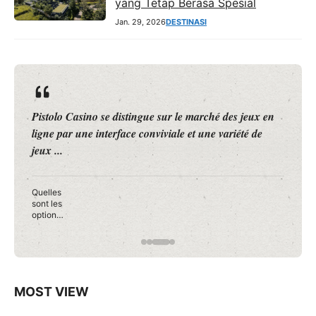
yang Tetap Berasa Spesial
Jan. 29, 2026
DESTINASI
Roobet Casino se positionne comme une plateforme de
jeux en ligne innovante, attirant l’attention des joueurs
à la recherche d’une ...
Les
conseils
pour
débuter
en toute
confianc
e sur
Roobet
Casino
MOST VIEW