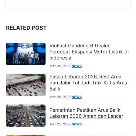
o
A
r
n
o
p
a
g
k
p
m
e
r
RELATED POST
VinFast Gandeng 6 Dealer,
Percepat Ekspansi Motor Listrik di
Indonesia
Mar. 26, 2026
NEWS
Pasca Lebaran 2026, Rest Area
dan Jalur Tol Jadi Titik Kritis Arus
Balik
Mar. 26, 2026
NEWS
Pemerintah Pastikan Arus Balik
Lebaran 2026 Aman dan Lancar
Mar. 25, 2026
NEWS