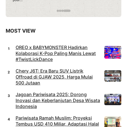
débuter
en toute
confianc
e sur
Roobet
Casino
MOST VIEW
OREO x BABYMONSTER Hadirkan
Kolaborasi K-Pop Paling Manis Lewat
#TwistLickDance
Chery J6T: Era Baru SUV Listrik
Offroad di GJAW 2025, Harga Mulai
500 Jutaan
Jagoan Pariwisata 2025: Dorong
Inovasi dan Keberlanjutan Desa Wisata
Indonesia
Pariwisata Ramah Muslim: Proyeksi
Tembus USD 410 Miliar, Adaptasi Halal