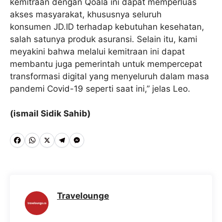
kemitraan dengan Qoala ini dapat memperluas
akses masyarakat, khususnya seluruh
konsumen JD.ID terhadap kebutuhan kesehatan,
salah satunya produk asuransi. Selain itu, kami
meyakini bahwa melalui kemitraan ini dapat
membantu juga pemerintah untuk mempercepat
transformasi digital yang menyeluruh dalam masa
pandemi Covid-19 seperti saat ini,” jelas Leo.
(ismail Sidik Sahib)
F
W
X
T
M
a
h
e
e
c
a
l
s
e
t
e
s
Travelounge
b
s
g
e