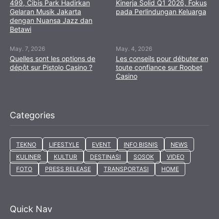
499, Cibis Park Hadirkan
Kinerja Solid Q1 2026, Fokus
Gelaran Musik Jakarta
pada Perlindungan Keluarga
dengan Nuansa Jazz dan
Betawi
May. 7, 2026
May. 4, 2026
Quelles sont les options de
Les conseils pour débuter en
dépôt sur Pistolo Casino ?
toute confiance sur Roobet
Casino
Categories
TEKNO
LIFESTYLE
EVENT
INFO BISNIS
NEWS
KULINER
KULTUR
DESTINASI
SOSOK
VIDEO
FOTO
PRESS RELEASE
TRANSPORTASI
HOME
Quick Nav