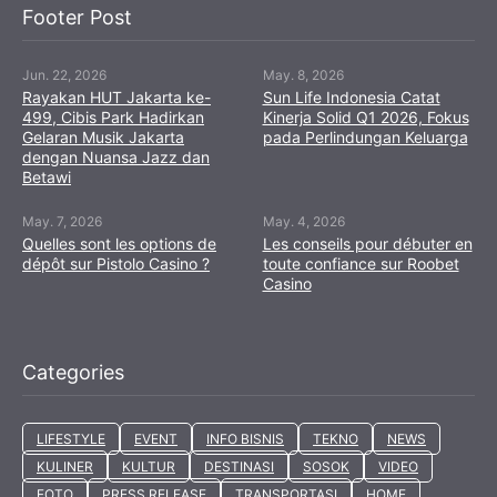
Footer Post
Jun. 22, 2026
May. 8, 2026
Rayakan HUT Jakarta ke-
Sun Life Indonesia Catat
499, Cibis Park Hadirkan
Kinerja Solid Q1 2026, Fokus
Gelaran Musik Jakarta
pada Perlindungan Keluarga
dengan Nuansa Jazz dan
Betawi
May. 7, 2026
May. 4, 2026
Quelles sont les options de
Les conseils pour débuter en
dépôt sur Pistolo Casino ?
toute confiance sur Roobet
Casino
Categories
LIFESTYLE
EVENT
INFO BISNIS
TEKNO
NEWS
KULINER
KULTUR
DESTINASI
SOSOK
VIDEO
FOTO
PRESS RELEASE
TRANSPORTASI
HOME