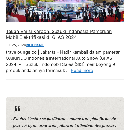
Tekan Emisi Karbon, Suzuki Indonesia Pamerkan
Mobil Elektrifikasi di GIIAS 2024
Jul. 25, 2024
INFO BISNIS
travelounge.co | Jakarta – Hadir kembali dalam pameran
GAIKINDO Indonesia International Auto Show (GIIAS)
2024, PT Suzuki Indomobil Sales (SIS) memboyong 9
produk andalannya termasuk ...
Read more
Roobet Casino se positionne comme une plateforme de
jeux en ligne innovante, attirant l’attention des joueurs