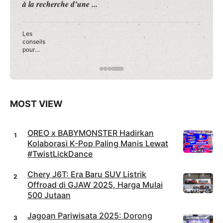
à la recherche d’une ...
Les
conseils
pour
débuter
en toute
confianc
e sur
Roobet
Casino
MOST VIEW
OREO x BABYMONSTER Hadirkan
Kolaborasi K-Pop Paling Manis Lewat
#TwistLickDance
Chery J6T: Era Baru SUV Listrik
Offroad di GJAW 2025, Harga Mulai
500 Jutaan
Jagoan Pariwisata 2025: Dorong