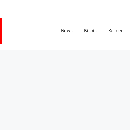
News
Bisnis
Kuliner