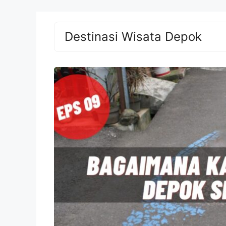
Destinasi Wisata Depok
velounge.co – Cibis Park merayakan
travelounge.co | Jakar
i Ulang Tahun (HUT) ke-499
Sun Life Indonesia m
arta melalui Gelaran Musik Jakarta
perjalanan 31 tahun di
6 yang menghadirkan kolaborasi
dengan pencapaian bisn
k ...
Sun Life Indone
Solid Q1 2026,
Rayakan HUT Jakarta ke-499,
Perlindungan 
Cibis Park Hadirkan Gelaran Musik
Jakarta dengan Nuansa Jazz dan
Betawi