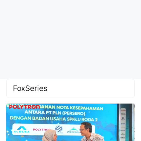
FoxSeries