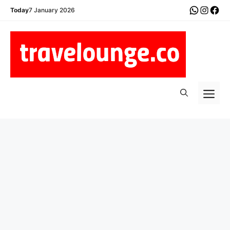
Skip
WhatsA
Insta
Fac
Today
7 January 2026
to
content
Me