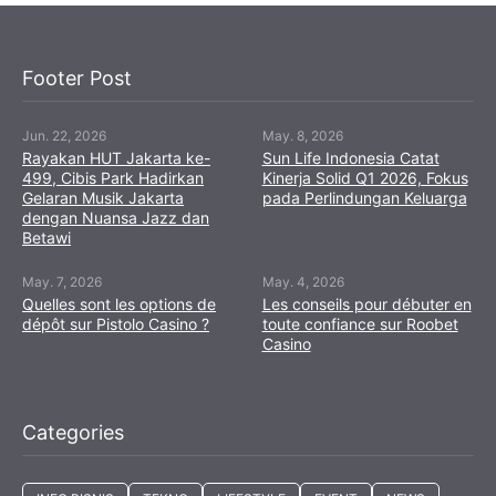
Footer Post
Jun. 22, 2026
May. 8, 2026
Rayakan HUT Jakarta ke-
Sun Life Indonesia Catat
499, Cibis Park Hadirkan
Kinerja Solid Q1 2026, Fokus
Gelaran Musik Jakarta
pada Perlindungan Keluarga
dengan Nuansa Jazz dan
Betawi
May. 7, 2026
May. 4, 2026
Quelles sont les options de
Les conseils pour débuter en
dépôt sur Pistolo Casino ?
toute confiance sur Roobet
Casino
Categories