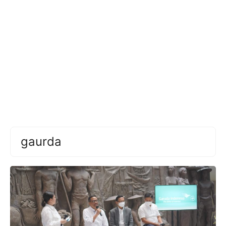
gaurda