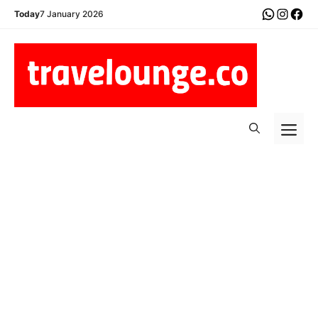
Skip
WhatsA
Insta
Fac
Today
7 January 2026
to
content
Me