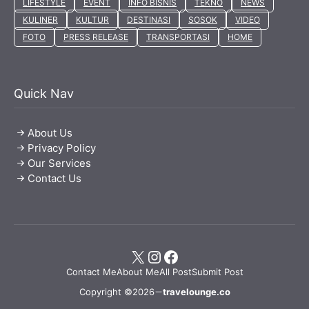
LIFESTYLE
EVENT
INFO BISNIS
TEKNO
NEWS
KULINER
KULTUR
DESTINASI
SOSOK
VIDEO
FOTO
PRESS RELEASE
TRANSPORTASI
HOME
Quick Nav
About Us
Privacy Policy
Our Services
Contact Us
X
Instagram
Facebook
Contact Me
About Me
All Post
Submit Post
Copyright ©2026
travelounge.co