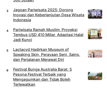
Jagoan Pariwisata 2025: Dorong
Inovasi dan Keberlanjutan Desa Wisata
Indonesia
Pariwisata Ramah Muslim: Proyeksi
Tembus USD 410 Miliar, Adaptasi Halal
Jadi Kunci
Lactacyd Hadirkan Museum of
Speaking Skin, Perayaan Seni, Sains,
dan Perjalanan Merawat Diri
Festival Bunga Australia Barat: 5
Pesona Festival Terbaik yang
Mengagumkan dan Tidak Boleh
Terlewatkan