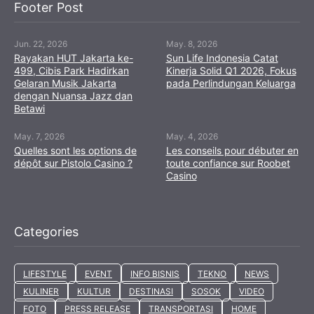
Footer Post
Jun. 22, 2026
May. 8, 2026
Rayakan HUT Jakarta ke-
Sun Life Indonesia Catat
499, Cibis Park Hadirkan
Kinerja Solid Q1 2026, Fokus
Gelaran Musik Jakarta
pada Perlindungan Keluarga
dengan Nuansa Jazz dan
Betawi
May. 7, 2026
May. 4, 2026
Quelles sont les options de
Les conseils pour débuter en
dépôt sur Pistolo Casino ?
toute confiance sur Roobet
Casino
Categories
LIFESTYLE
EVENT
INFO BISNIS
TEKNO
NEWS
KULINER
KULTUR
DESTINASI
SOSOK
VIDEO
FOTO
PRESS RELEASE
TRANSPORTASI
HOME