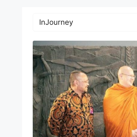
InJourney
velounge.co – Cibis Park merayakan
travelounge.co | Jakar
i Ulang Tahun (HUT) ke-499
Sun Life Indonesia m
arta melalui Gelaran Musik Jakarta
perjalanan 31 tahun di
6 yang menghadirkan kolaborasi
dengan pencapaian bisn
k ...
Sun Life Indone
Solid Q1 2026,
Rayakan HUT Jakarta ke-499,
Perlindungan 
Cibis Park Hadirkan Gelaran Musik
Jakarta dengan Nuansa Jazz dan
Betawi