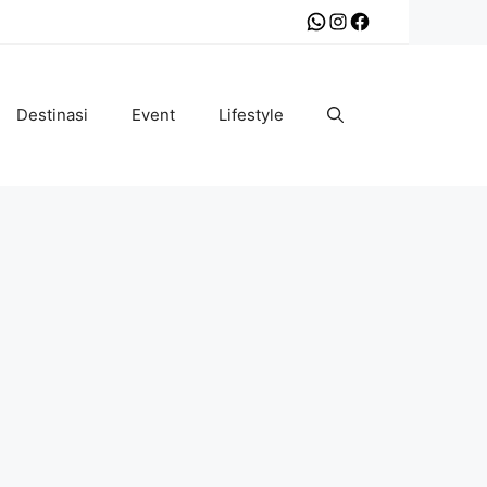
WhatsApp
Instagram
Facebook
Destinasi
Event
Lifestyle