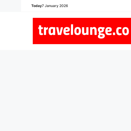
Skip
Today
7 January 2026
to
content