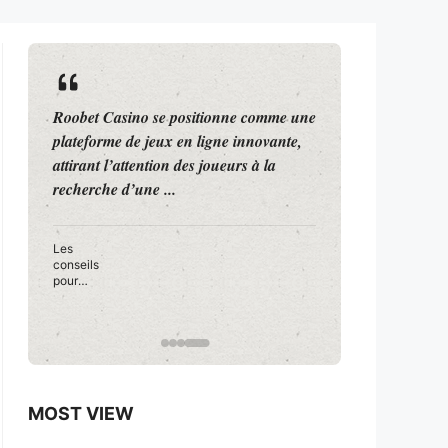
Roobet Casino se positionne comme une
traveloung
plateforme de jeux en ligne innovante,
Hari Ulan
attirant l’attention des joueurs à la
Jakarta me
recherche d’une ...
2026 yang
musik ...
Les
conseils
pour
débuter
en toute
confianc
e sur
Roobet
Casino
MOST VIEW