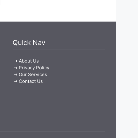
Quick Nav
About Us
Privacy Policy
Our Services
Contact Us