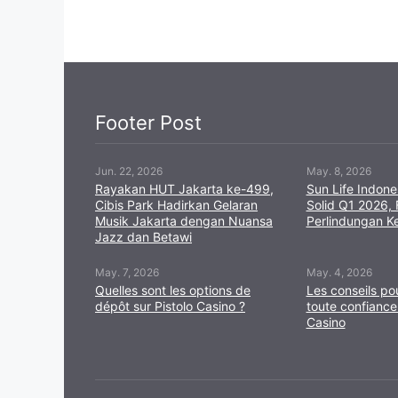
Footer Post
Jun. 22, 2026
May. 8, 2026
Rayakan HUT Jakarta ke-499,
Sun Life Indone
Cibis Park Hadirkan Gelaran
Solid Q1 2026,
Musik Jakarta dengan Nuansa
Perlindungan K
Jazz dan Betawi
May. 7, 2026
May. 4, 2026
Quelles sont les options de
Les conseils po
dépôt sur Pistolo Casino ?
toute confiance
Casino