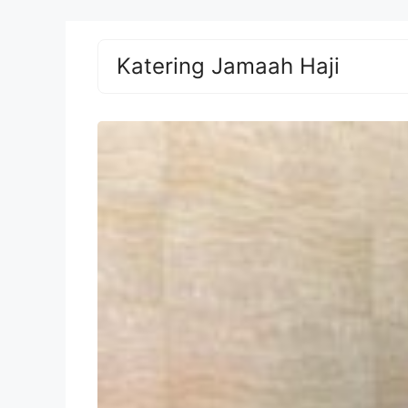
Katering Jamaah Haji