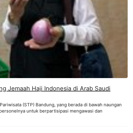
g Jemaah Haji Indonesia di Arab Saudi
ariwisata (STP) Bandung, yang berada di bawah naungan
personelnya untuk berpartisipasi mengawasi dan