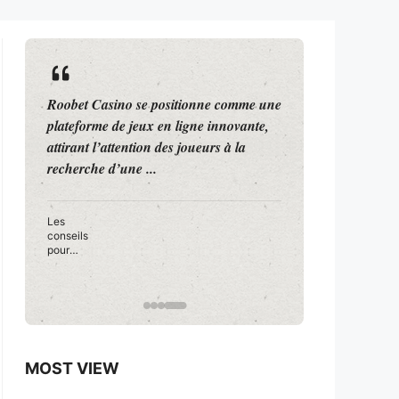
 positionne comme une
travelounge.co – Cibis Park meraya
x en ligne innovante,
Hari Ulang Tahun (HUT) ke-499
n des joueurs à la
Jakarta melalui Gelaran Musik Jaka
.
2026 yang menghadirkan kolaborasi
musik ...
Rayakan HUT Jakarta ke-499,
Cibis Park Hadirkan Gelaran M
Jakarta dengan Nuansa Jazz 
Betawi
MOST VIEW