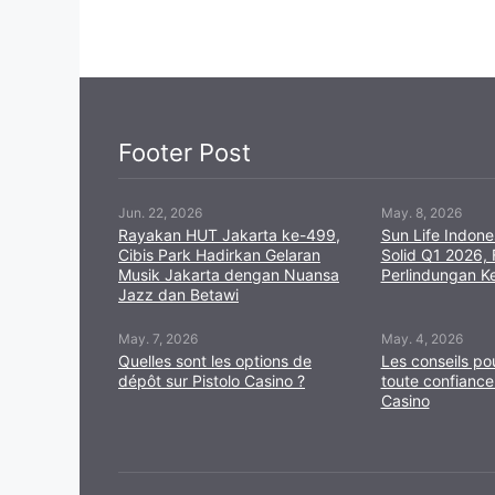
Footer Post
Jun. 22, 2026
May. 8, 2026
Rayakan HUT Jakarta ke-499,
Sun Life Indone
Cibis Park Hadirkan Gelaran
Solid Q1 2026,
Musik Jakarta dengan Nuansa
Perlindungan K
Jazz dan Betawi
May. 7, 2026
May. 4, 2026
Quelles sont les options de
Les conseils po
dépôt sur Pistolo Casino ?
toute confiance
Casino