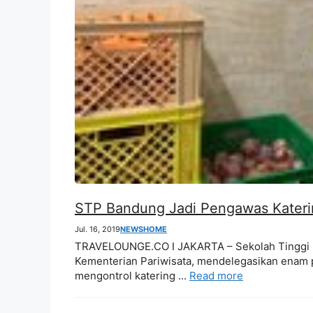
STP Bandung Jadi Pengawas Katerin
Jul. 16, 2019
NEWS
HOME
TRAVELOUNGE.CO I JAKARTA – Sekolah Tinggi P
Kementerian Pariwisata, mendelegasikan enam 
mengontrol katering ...
Read more