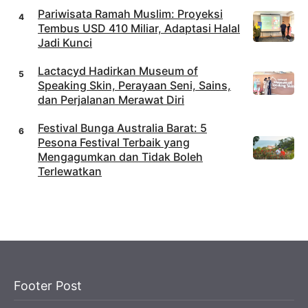
Pariwisata Ramah Muslim: Proyeksi
Tembus USD 410 Miliar, Adaptasi Halal
Jadi Kunci
Lactacyd Hadirkan Museum of
Speaking Skin, Perayaan Seni, Sains,
dan Perjalanan Merawat Diri
Festival Bunga Australia Barat: 5
Pesona Festival Terbaik yang
Mengagumkan dan Tidak Boleh
Terlewatkan
Footer Post