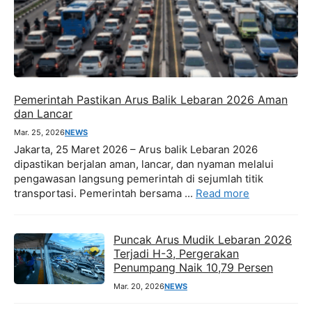
Pemerintah Pastikan Arus Balik Lebaran 2026 Aman
dan Lancar
Mar. 25, 2026
NEWS
Jakarta, 25 Maret 2026 – Arus balik Lebaran 2026
dipastikan berjalan aman, lancar, dan nyaman melalui
pengawasan langsung pemerintah di sejumlah titik
transportasi. Pemerintah bersama ...
Read more
Puncak Arus Mudik Lebaran 2026
Terjadi H-3, Pergerakan
Penumpang Naik 10,79 Persen
Mar. 20, 2026
NEWS