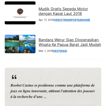
Mudik Gratis Sepeda Motor
dengan Kapal Laut 2018
Apr. 17, 2018
VIDEO
TRANSPORTASI
HOME
Bandara Werur Siap Dioperasikan,
Wisata Ke Papua Barat Jadi Mudah
Mar. 1, 2018
DESTINASI
Roobet Casino se positionne comme une plateforme de
jeux en ligne innovante, attirant l’attention des joueurs
à la recherche d’une ...