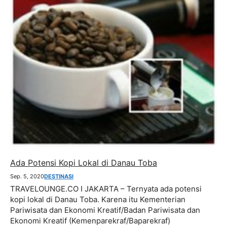
Ada Potensi Kopi Lokal di Danau Toba
Sep. 5, 2020
DESTINASI
TRAVELOUNGE.CO I JAKARTA – Ternyata ada potensi
kopi lokal di Danau Toba. Karena itu Kementerian
Pariwisata dan Ekonomi Kreatif/Badan Pariwisata dan
Ekonomi Kreatif (Kemenparekraf/Baparekraf)