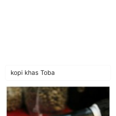
kopi khas Toba