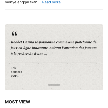
menyelenggarakan ...
Read more
Roobet Casino se positionne comme une plateforme de
jeux en ligne innovante, attirant l’attention des joueurs
à la recherche d’une ...
Les
conseils
pour
débuter
en toute
confianc
e sur
Roobet
Casino
MOST VIEW