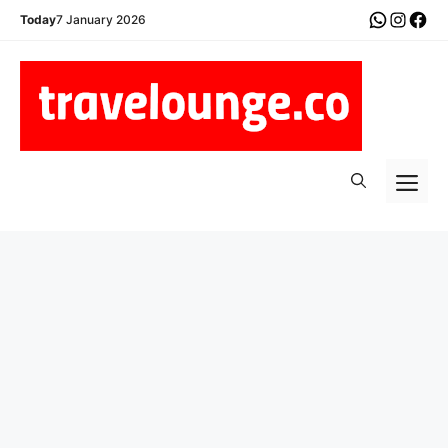
Skip
WhatsA
Insta
Fac
Today
7 January 2026
to
content
Me