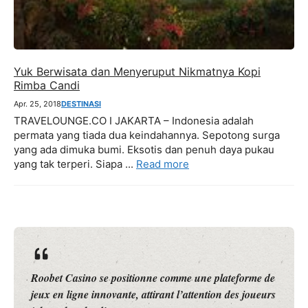
Yuk Berwisata dan Menyeruput Nikmatnya Kopi
Rimba Candi
Apr. 25, 2018
DESTINASI
TRAVELOUNGE.CO I JAKARTA – Indonesia adalah
permata yang tiada dua keindahannya. Sepotong surga
yang ada dimuka bumi. Eksotis dan penuh daya pukau
yang tak terperi. Siapa ...
Read more
Roobet Casino se positionne comme une plateforme de
jeux en ligne innovante, attirant l’attention des joueurs