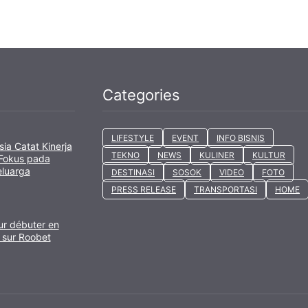
Categories
LIFESTYLE
EVENT
INFO BISNIS
sia Catat Kinerja
TEKNO
NEWS
KULINER
KULTUR
 Fokus pada
eluarga
DESTINASI
SOSOK
VIDEO
FOTO
PRESS RELEASE
TRANSPORTASI
HOME
ur débuter en
 sur Roobet