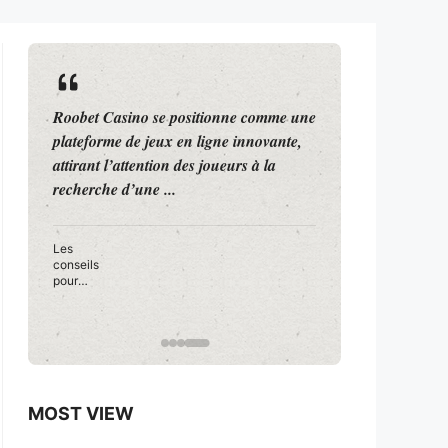
Roobet Casino se positionne comme une
traveloung
plateforme de jeux en ligne innovante,
Hari Ulan
attirant l’attention des joueurs à la
Jakarta me
recherche d’une ...
2026 yang
musik ...
Les
conseils
pour
débuter
en toute
confianc
e sur
Roobet
Casino
MOST VIEW