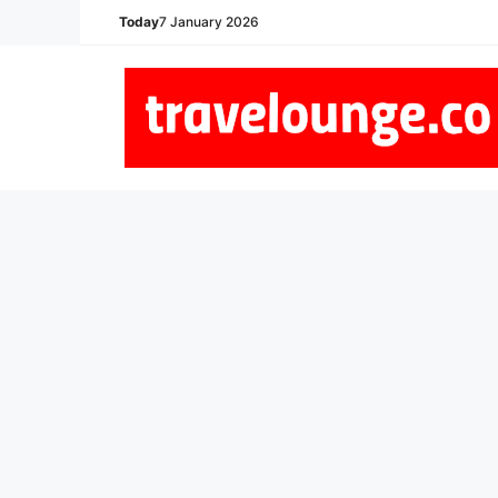
Skip
Today
7 January 2026
to
content