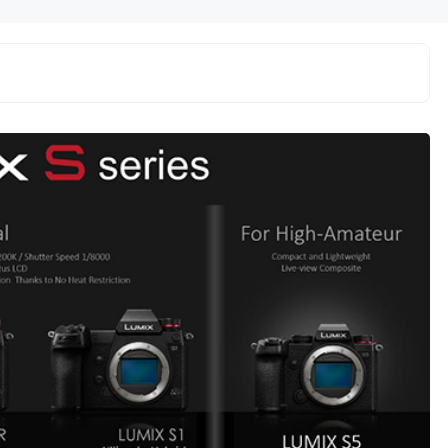
ta, 8 Mei 2026 –
Pistolo Casino se distingue sur le
erayakan
marché des jeux en ligne par une
 tanah air
interface conviviale et une variété de
is ...
jeux ...
Quelles
sia Catat Kinerja
sont les
 Fokus pada
options
Keluarga
de dépôt
sur
Pistolo
Casino ?