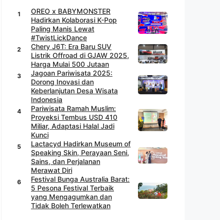
OREO x BABYMONSTER
Hadirkan Kolaborasi K-Pop
Paling Manis Lewat
#TwistLickDance
Chery J6T: Era Baru SUV
Listrik Offroad di GJAW 2025,
Harga Mulai 500 Jutaan
Jagoan Pariwisata 2025:
Dorong Inovasi dan
Keberlanjutan Desa Wisata
Indonesia
Pariwisata Ramah Muslim:
Proyeksi Tembus USD 410
Miliar, Adaptasi Halal Jadi
Kunci
Lactacyd Hadirkan Museum of
Speaking Skin, Perayaan Seni,
Sains, dan Perjalanan
Merawat Diri
Festival Bunga Australia Barat:
5 Pesona Festival Terbaik
yang Mengagumkan dan
Tidak Boleh Terlewatkan