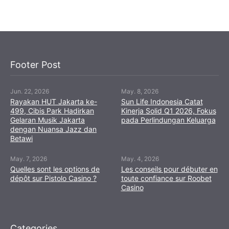
Footer Post
Jun. 22, 2026
May. 8, 2026
Rayakan HUT Jakarta ke-
Sun Life Indonesia Catat
499, Cibis Park Hadirkan
Kinerja Solid Q1 2026, Fokus
Gelaran Musik Jakarta
pada Perlindungan Keluarga
dengan Nuansa Jazz dan
Betawi
May. 7, 2026
May. 4, 2026
Quelles sont les options de
Les conseils pour débuter en
dépôt sur Pistolo Casino ?
toute confiance sur Roobet
Casino
Categories