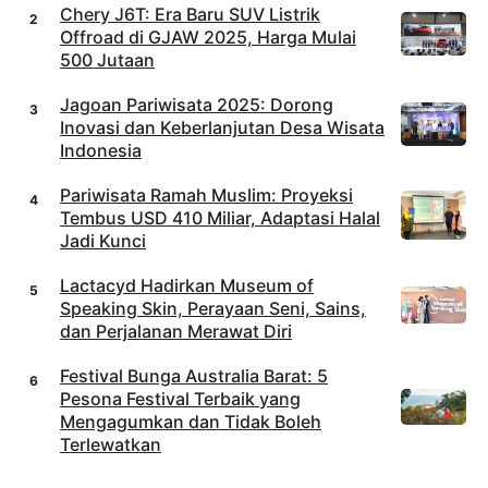
Chery J6T: Era Baru SUV Listrik
Offroad di GJAW 2025, Harga Mulai
500 Jutaan
Jagoan Pariwisata 2025: Dorong
Inovasi dan Keberlanjutan Desa Wisata
Indonesia
Pariwisata Ramah Muslim: Proyeksi
Tembus USD 410 Miliar, Adaptasi Halal
Jadi Kunci
Lactacyd Hadirkan Museum of
Speaking Skin, Perayaan Seni, Sains,
dan Perjalanan Merawat Diri
Festival Bunga Australia Barat: 5
Pesona Festival Terbaik yang
Mengagumkan dan Tidak Boleh
Terlewatkan