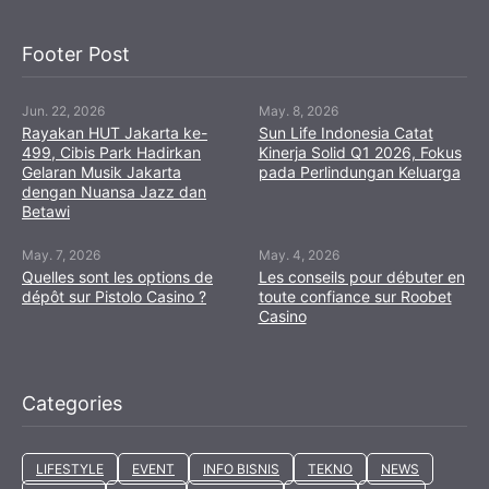
Footer Post
Jun. 22, 2026
May. 8, 2026
Rayakan HUT Jakarta ke-
Sun Life Indonesia Catat
499, Cibis Park Hadirkan
Kinerja Solid Q1 2026, Fokus
Gelaran Musik Jakarta
pada Perlindungan Keluarga
dengan Nuansa Jazz dan
Betawi
May. 7, 2026
May. 4, 2026
Quelles sont les options de
Les conseils pour débuter en
dépôt sur Pistolo Casino ?
toute confiance sur Roobet
Casino
Categories
LIFESTYLE
EVENT
INFO BISNIS
TEKNO
NEWS