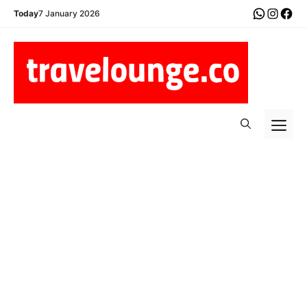
Skip
WhatsA
Insta
Fac
Today
7 January 2026
to
content
Me