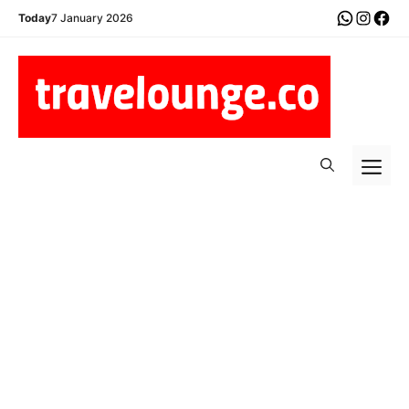
Skip
WhatsA
Insta
Fac
Today
7 January 2026
to
content
Me