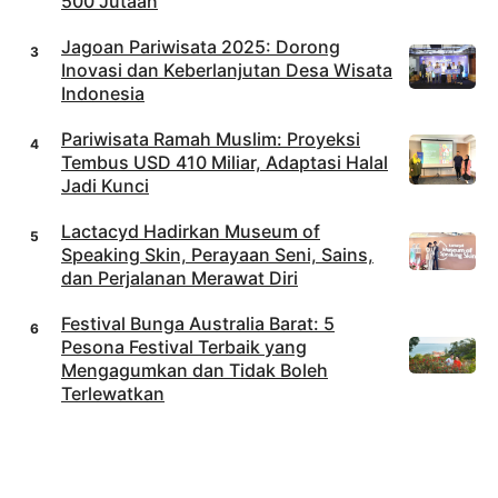
500 Jutaan
Jagoan Pariwisata 2025: Dorong
Inovasi dan Keberlanjutan Desa Wisata
Indonesia
Pariwisata Ramah Muslim: Proyeksi
Tembus USD 410 Miliar, Adaptasi Halal
Jadi Kunci
Lactacyd Hadirkan Museum of
Speaking Skin, Perayaan Seni, Sains,
dan Perjalanan Merawat Diri
Festival Bunga Australia Barat: 5
Pesona Festival Terbaik yang
Mengagumkan dan Tidak Boleh
Terlewatkan