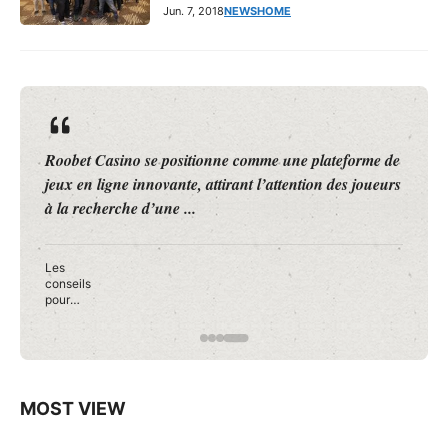
Jun. 7, 2018
NEWS
HOME
Roobet Casino se positionne comme une plateforme de
jeux en ligne innovante, attirant l’attention des joueurs
à la recherche d’une ...
Les
conseils
pour
débuter
en toute
confianc
e sur
Roobet
Casino
MOST VIEW