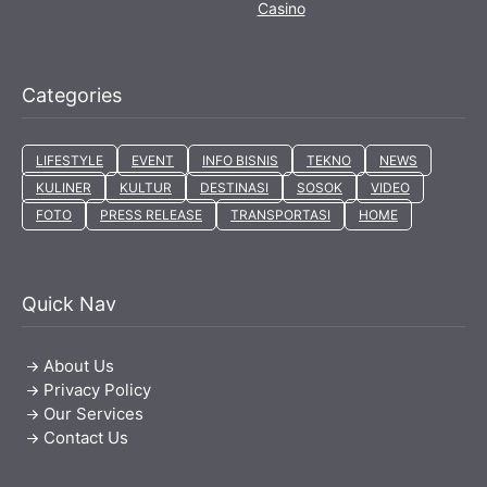
Casino
Categories
LIFESTYLE
EVENT
INFO BISNIS
TEKNO
NEWS
KULINER
KULTUR
DESTINASI
SOSOK
VIDEO
FOTO
PRESS RELEASE
TRANSPORTASI
HOME
Quick Nav
About Us
Privacy Policy
Our Services
Contact Us