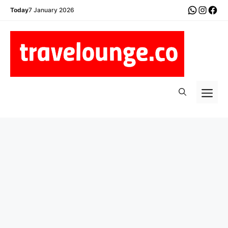
Skip
WhatsA
Insta
Fac
Today
7 January 2026
to
content
Me