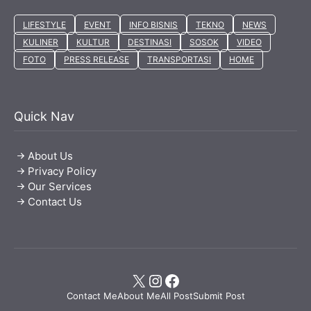
LIFESTYLE
EVENT
INFO BISNIS
TEKNO
NEWS
KULINER
KULTUR
DESTINASI
SOSOK
VIDEO
FOTO
PRESS RELEASE
TRANSPORTASI
HOME
Quick Nav
About Us
Privacy Policy
Our Services
Contact Us
X
Instagram
Facebook
Contact Me
About Me
All Post
Submit Post