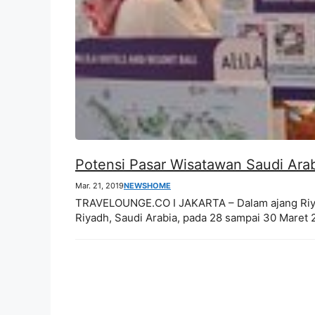
Potensi Pasar Wisatawan Saudi Ar
Mar. 21, 2019
NEWS
HOME
TRAVELOUNGE.CO I JAKARTA – Dalam ajang Riyadh
Riyadh, Saudi Arabia, pada 28 sampai 30 Maret 2