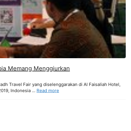
abia Memang Menggiurkan
 Travel Fair yang diselenggarakan di Al Faisaliah Hotel,
019, Indonesia ...
Read more