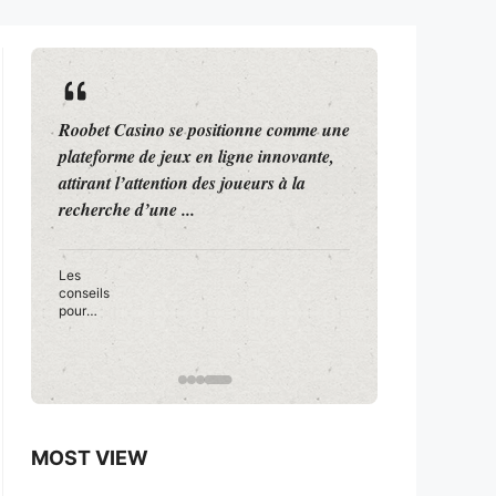
Roobet Casino se positionne comme une
travelounge.co – 
plateforme de jeux en ligne innovante,
Hari Ulang Tahun
attirant l’attention des joueurs à la
Jakarta melalui G
recherche d’une ...
2026 yang mengha
musik ...
Les
conseils
Rayakan 
pour
Cibis Par
débuter
Jakarta 
en toute
Betawi
confianc
e sur
Roobet
Casino
MOST VIEW