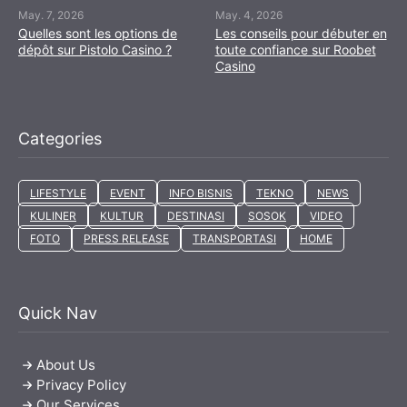
May. 7, 2026
May. 4, 2026
Quelles sont les options de
Les conseils pour débuter en
dépôt sur Pistolo Casino ?
toute confiance sur Roobet
Casino
Categories
LIFESTYLE
EVENT
INFO BISNIS
TEKNO
NEWS
KULINER
KULTUR
DESTINASI
SOSOK
VIDEO
FOTO
PRESS RELEASE
TRANSPORTASI
HOME
Quick Nav
About Us
Privacy Policy
Our Services