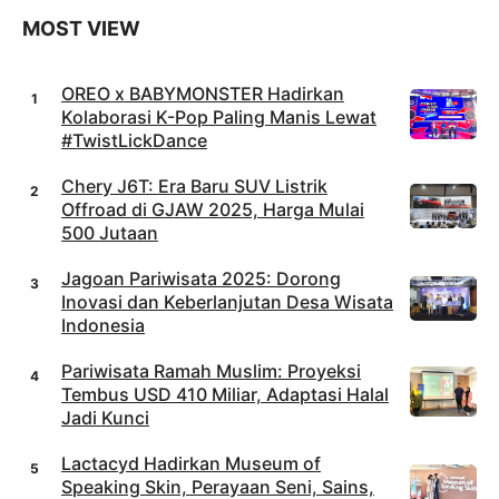
Casino
MOST VIEW
OREO x BABYMONSTER Hadirkan
Kolaborasi K-Pop Paling Manis Lewat
#TwistLickDance
Chery J6T: Era Baru SUV Listrik
Offroad di GJAW 2025, Harga Mulai
500 Jutaan
Jagoan Pariwisata 2025: Dorong
Inovasi dan Keberlanjutan Desa Wisata
Indonesia
Pariwisata Ramah Muslim: Proyeksi
Tembus USD 410 Miliar, Adaptasi Halal
Jadi Kunci
Lactacyd Hadirkan Museum of
Speaking Skin, Perayaan Seni, Sains,