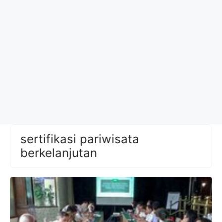
sertifikasi pariwisata
berkelanjutan