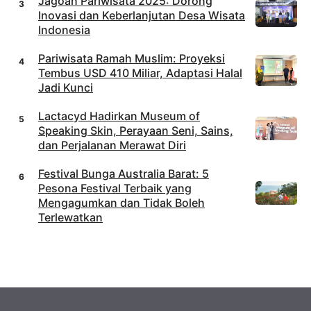
Jagoan Pariwisata 2025: Dorong
Inovasi dan Keberlanjutan Desa Wisata
Indonesia
Pariwisata Ramah Muslim: Proyeksi
Tembus USD 410 Miliar, Adaptasi Halal
Jadi Kunci
Lactacyd Hadirkan Museum of
Speaking Skin, Perayaan Seni, Sains,
dan Perjalanan Merawat Diri
Festival Bunga Australia Barat: 5
Pesona Festival Terbaik yang
Mengagumkan dan Tidak Boleh
Terlewatkan