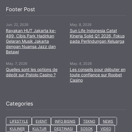
Footer Post
Jun. 22, 2026
May. 8, 2026
Rayakan HUT Jakarta ke-
Sun Life Indonesia Catat
499, Cibis Park Hadirkan
Kinerja Solid Q1 2026, Fokus
Gelaran Musik Jakarta
pada Perlindungan Keluarga
dengan Nuansa Jazz dan
Betawi
May. 7, 2026
May. 4, 2026
Quelles sont les options de
Les conseils pour débuter en
dépôt sur Pistolo Casino ?
toute confiance sur Roobet
Casino
Categories
LIFESTYLE
EVENT
INFO BISNIS
TEKNO
NEWS
KULINER
KULTUR
DESTINASI
SOSOK
VIDEO