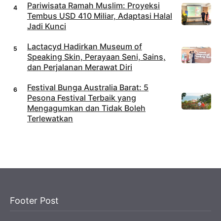
Pariwisata Ramah Muslim: Proyeksi
Tembus USD 410 Miliar, Adaptasi Halal
Jadi Kunci
Lactacyd Hadirkan Museum of
Speaking Skin, Perayaan Seni, Sains,
dan Perjalanan Merawat Diri
Festival Bunga Australia Barat: 5
Pesona Festival Terbaik yang
Mengagumkan dan Tidak Boleh
Terlewatkan
Footer Post