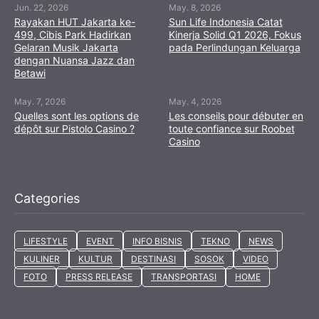
Jun. 22, 2026
May. 8, 2026
Rayakan HUT Jakarta ke-
Sun Life Indonesia Catat
499, Cibis Park Hadirkan
Kinerja Solid Q1 2026, Fokus
Gelaran Musik Jakarta
pada Perlindungan Keluarga
dengan Nuansa Jazz dan
Betawi
May. 7, 2026
May. 4, 2026
Quelles sont les options de
Les conseils pour débuter en
dépôt sur Pistolo Casino ?
toute confiance sur Roobet
Casino
Categories
LIFESTYLE
EVENT
INFO BISNIS
TEKNO
NEWS
KULINER
KULTUR
DESTINASI
SOSOK
VIDEO
FOTO
PRESS RELEASE
TRANSPORTASI
HOME