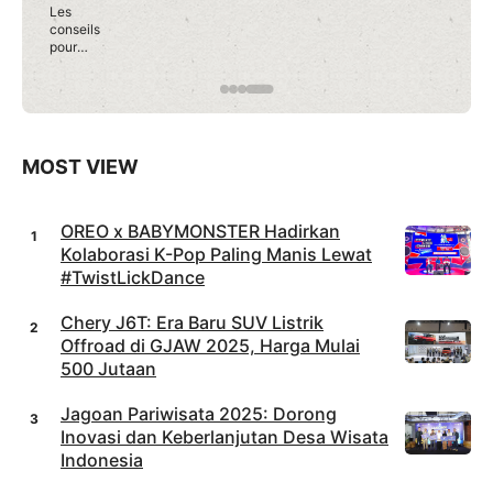
Les
conseils
pour
débuter
en toute
confianc
e sur
Roobet
Casino
MOST VIEW
OREO x BABYMONSTER Hadirkan
Kolaborasi K-Pop Paling Manis Lewat
#TwistLickDance
Chery J6T: Era Baru SUV Listrik
Offroad di GJAW 2025, Harga Mulai
500 Jutaan
Jagoan Pariwisata 2025: Dorong
Inovasi dan Keberlanjutan Desa Wisata
Indonesia