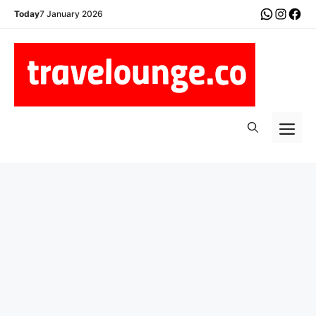
Skip
WhatsA
Insta
Fac
Today
7 January 2026
to
content
Me