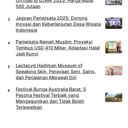
Offroad di GJAW 2025, Harga Mulai
500 Jutaan
Jagoan Pariwisata 2025: Dorong
Inovasi dan Keberlanjutan Desa Wisata
Indonesia
Pariwisata Ramah Muslim: Proyeksi
Tembus USD 410 Miliar, Adaptasi Halal
Jadi Kunci
Lactacyd Hadirkan Museum of
Speaking Skin, Perayaan Seni, Sains,
dan Perjalanan Merawat Diri
Festival Bunga Australia Barat: 5
Pesona Festival Terbaik yang
Mengagumkan dan Tidak Boleh
Terlewatkan