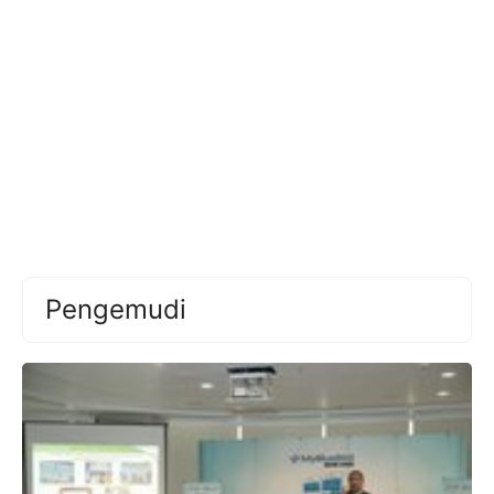
Pengemudi