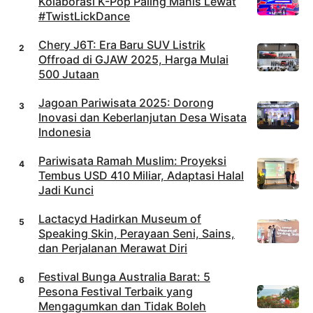
Kolaborasi K-Pop Paling Manis Lewat
#TwistLickDance
Chery J6T: Era Baru SUV Listrik
Offroad di GJAW 2025, Harga Mulai
500 Jutaan
Jagoan Pariwisata 2025: Dorong
Inovasi dan Keberlanjutan Desa Wisata
Indonesia
Pariwisata Ramah Muslim: Proyeksi
Tembus USD 410 Miliar, Adaptasi Halal
Jadi Kunci
Lactacyd Hadirkan Museum of
Speaking Skin, Perayaan Seni, Sains,
dan Perjalanan Merawat Diri
Festival Bunga Australia Barat: 5
Pesona Festival Terbaik yang
Mengagumkan dan Tidak Boleh