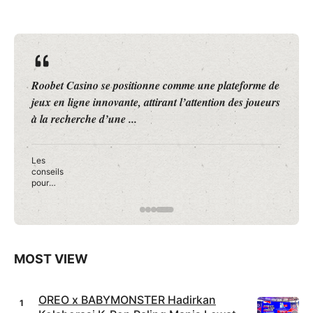
eforme de
travelounge.co – Cibis Park merayakan Hari Ul
des joueurs
Tahun (HUT) ke-499 Jakarta melalui Gelaran M
Jakarta 2026 yang menghadirkan kolaborasi musi
Rayakan HUT Jakarta ke-499, Cibis Park Ha
Gelaran Musik Jakarta dengan Nuansa Jazz 
Betawi
MOST VIEW
OREO x BABYMONSTER Hadirkan