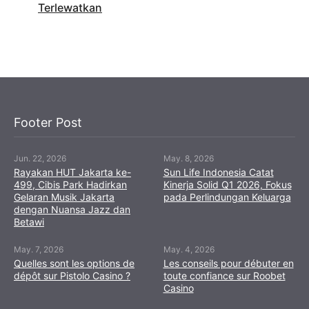
Terlewatkan
Footer Post
Jun. 22, 2026
May. 8, 2026
Rayakan HUT Jakarta ke-
Sun Life Indonesia Catat
499, Cibis Park Hadirkan
Kinerja Solid Q1 2026, Fokus
Gelaran Musik Jakarta
pada Perlindungan Keluarga
dengan Nuansa Jazz dan
Betawi
May. 7, 2026
May. 4, 2026
Quelles sont les options de
Les conseils pour débuter en
dépôt sur Pistolo Casino ?
toute confiance sur Roobet
Casino