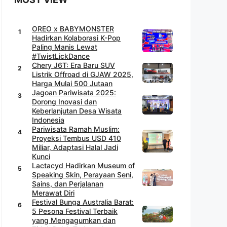
OREO x BABYMONSTER
Hadirkan Kolaborasi K-Pop
Paling Manis Lewat
#TwistLickDance
Chery J6T: Era Baru SUV
Listrik Offroad di GJAW 2025,
Harga Mulai 500 Jutaan
Jagoan Pariwisata 2025:
Dorong Inovasi dan
Keberlanjutan Desa Wisata
Indonesia
Pariwisata Ramah Muslim:
Proyeksi Tembus USD 410
Miliar, Adaptasi Halal Jadi
Kunci
Lactacyd Hadirkan Museum of
Speaking Skin, Perayaan Seni,
Sains, dan Perjalanan
Merawat Diri
Festival Bunga Australia Barat:
5 Pesona Festival Terbaik
yang Mengagumkan dan