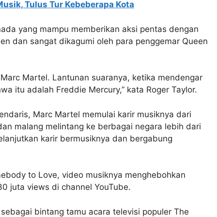
Musik, Tulus Tur Kebeberapa Kota
anada yang mampu memberikan aksi pentas dengan
en dan sangat dikagumi oleh para penggemar Queen
Marc Martel. Lantunan suaranya, ketika mendengar
 itu adalah Freddie Mercury,” kata Roger Taylor.
endaris, Marc Martel memulai karir musiknya dari
n malang melintang ke berbagai negara lebih dari
lanjutkan karir bermusiknya dan bergabung
mebody to Love, video musiknya menghebohkan
 30 juta views di channel YouTube.
sebagai bintang tamu acara televisi populer The