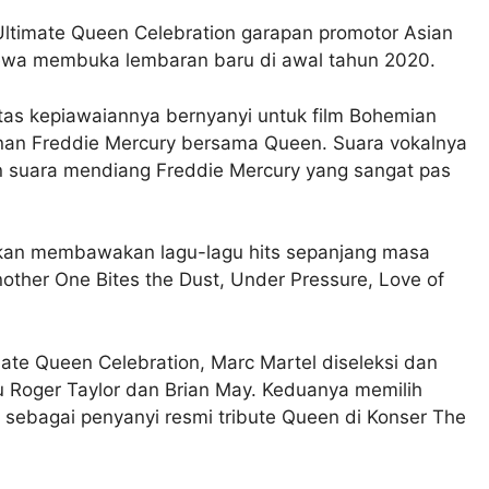
Ultimate Queen Celebration garapan promotor Asian
imewa membuka lembaran baru di awal tahun 2020.
atas kepiawaiannya bernyanyi untuk film Bohemian
anan Freddie Mercury bersama Queen. Suara vokalnya
 suara mendiang Freddie Mercury yang sangat pas
akan membawakan lagu-lagu hits sepanjang masa
other One Bites the Dust, Under Pressure, Love of
e Queen Celebration, Marc Martel diseleksi dan
tu Roger Taylor dan Brian May. Keduanya memilih
 sebagai penyanyi resmi tribute Queen di Konser The