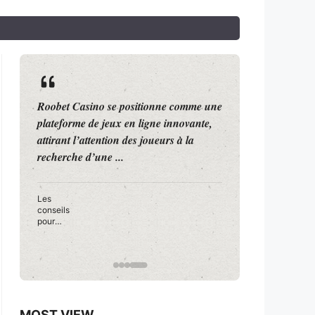
travelounge.co – Cibis Park merayakan
traveloung
Hari Ulang Tahun (HUT) ke-499
Sun Life 
Jakarta melalui Gelaran Musik Jakarta
perjalanan
2026 yang menghadirkan kolaborasi
dengan pen
musik ...
Rayakan HUT Jakarta ke-499,
Cibis Park Hadirkan Gelaran Musik
Jakarta dengan Nuansa Jazz dan
Betawi
MOST VIEW