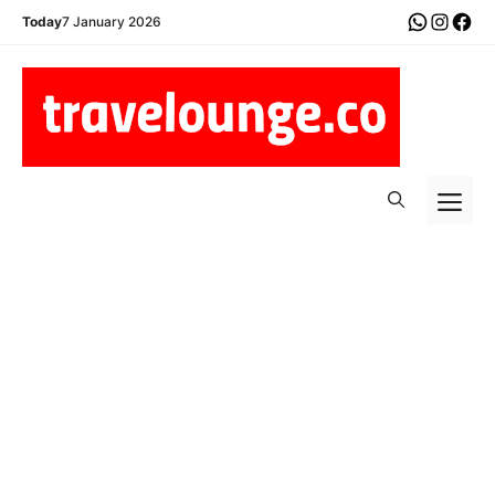
Skip
WhatsA
Insta
Fac
Today
7 January 2026
to
content
Me