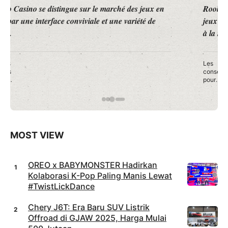
Roobet Casino se positionne comme une plateforme de
jeux en ligne innovante, attirant l’attention des joueurs
à la recherche d’une ...
Les
conseils
pour
débuter
en toute
confianc
e sur
Roobet
Casino
MOST VIEW
OREO x BABYMONSTER Hadirkan
Kolaborasi K-Pop Paling Manis Lewat
#TwistLickDance
Chery J6T: Era Baru SUV Listrik
Offroad di GJAW 2025, Harga Mulai