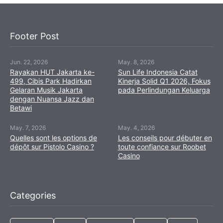
Footer Post
Jun. 22, 2026
May. 8, 2026
Rayakan HUT Jakarta ke-
Sun Life Indonesia Catat
499, Cibis Park Hadirkan
Kinerja Solid Q1 2026, Fokus
Gelaran Musik Jakarta
pada Perlindungan Keluarga
dengan Nuansa Jazz dan
Betawi
May. 7, 2026
May. 4, 2026
Quelles sont les options de
Les conseils pour débuter en
dépôt sur Pistolo Casino ?
toute confiance sur Roobet
Casino
Categories